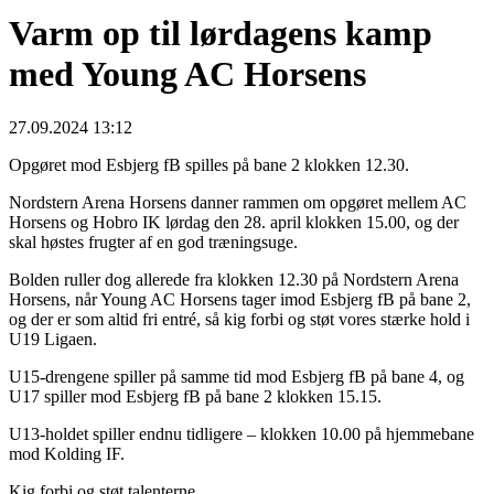
Varm op til lørdagens kamp
med Young AC Horsens
27.09.2024 13:12
Opgøret mod Esbjerg fB spilles på bane 2 klokken 12.30.
Nordstern Arena Horsens danner rammen om opgøret mellem AC
Horsens og Hobro IK lørdag den 28. april klokken 15.00, og der
skal høstes frugter af en god træningsuge.
Bolden ruller dog allerede fra klokken 12.30 på Nordstern Arena
Horsens, når Young AC Horsens tager imod Esbjerg fB på bane 2,
og der er som altid fri entré, så kig forbi og støt vores stærke hold i
U19 Ligaen.
U15-drengene spiller på samme tid mod Esbjerg fB på bane 4, og
U17 spiller mod Esbjerg fB på bane 2 klokken 15.15.
U13-holdet spiller endnu tidligere – klokken 10.00 på hjemmebane
mod Kolding IF.
Kig forbi og støt talenterne.