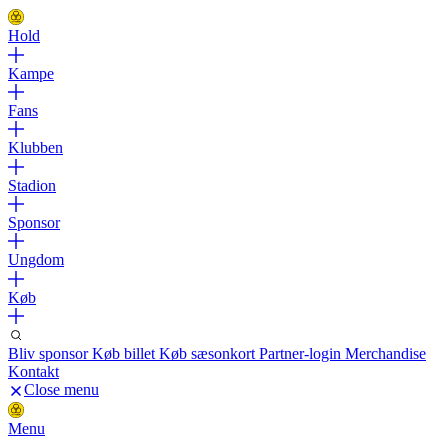
Hold
Kampe
Fans
Klubben
Stadion
Sponsor
Ungdom
Køb
Bliv sponsor
Køb billet
Køb sæsonkort
Partner-login
Merchandise
Kontakt
Close menu
Menu