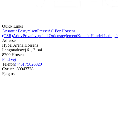
Quick Links
Ansatte / Bestyrelsen
Presse
AC For Horsens
(CSR)
Arkiv
Privatlivspolitik
Ordensreglement
Kontakt
Handelsbetingel
Adresse
Hybel Arena Horsens
Langmarksvej 61, 3. sal
8700 Horsens
Find vej
Telefon
(+45) 75626020
Cvr. nr.: 89943728
Følg os