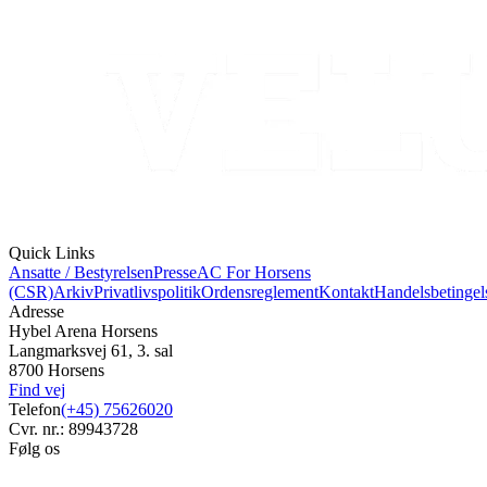
Quick Links
Ansatte / Bestyrelsen
Presse
AC For Horsens
(CSR)
Arkiv
Privatlivspolitik
Ordensreglement
Kontakt
Handelsbetingel
Adresse
Hybel Arena Horsens
Langmarksvej 61, 3. sal
8700 Horsens
Find vej
Telefon
(+45) 75626020
Cvr. nr.: 89943728
Følg os