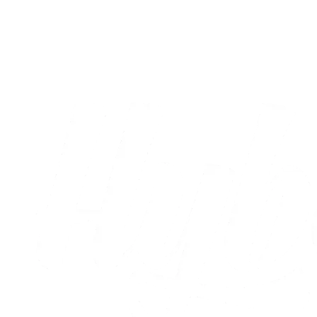
Sæt X i kalenderen: Runde otte og ni er
nu fastlagt
05.08.2026
Alle nyheder