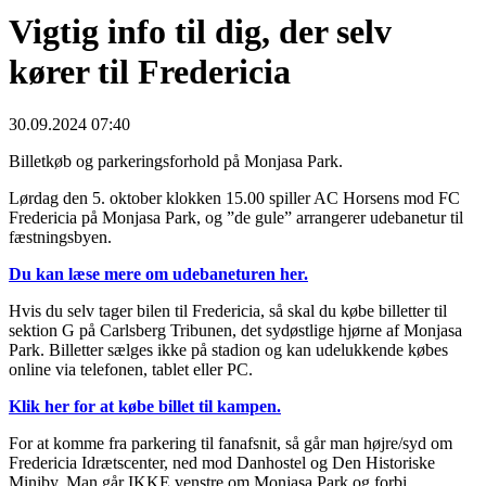
Vigtig info til dig, der selv
kører til Fredericia
30.09.2024 07:40
Billetkøb og parkeringsforhold på Monjasa Park.
Lørdag den 5. oktober klokken 15.00 spiller AC Horsens mod FC
Fredericia på Monjasa Park, og ”de gule” arrangerer udebanetur til
fæstningsbyen.
Du kan læse mere om udebaneturen her.
Hvis du selv tager bilen til Fredericia, så skal du købe billetter til
sektion G på Carlsberg Tribunen, det sydøstlige hjørne af Monjasa
Park. Billetter sælges ikke på stadion og kan udelukkende købes
online via telefonen, tablet eller PC.
Klik her for at købe billet til kampen.
For at komme fra parkering til fanafsnit, så går man højre/syd om
Fredericia Idrætscenter, ned mod Danhostel og Den Historiske
Miniby. Man går IKKE venstre om Monjasa Park og forbi