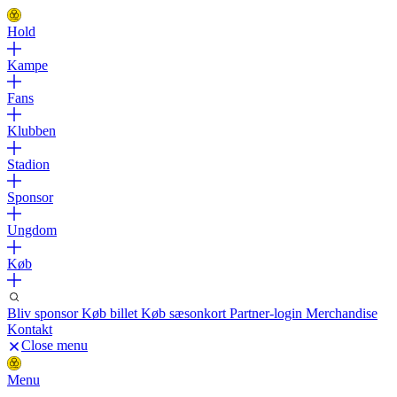
Hold
Kampe
Fans
Klubben
Stadion
Sponsor
Ungdom
Køb
Bliv sponsor
Køb billet
Køb sæsonkort
Partner-login
Merchandise
Kontakt
Close menu
Menu