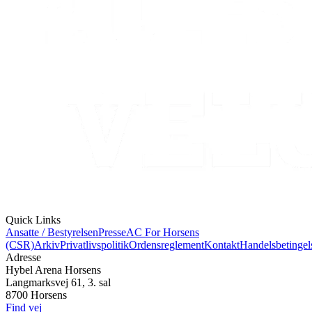
Quick Links
Ansatte / Bestyrelsen
Presse
AC For Horsens
(CSR)
Arkiv
Privatlivspolitik
Ordensreglement
Kontakt
Handelsbetingel
Adresse
Hybel Arena Horsens
Langmarksvej 61, 3. sal
8700 Horsens
Find vej