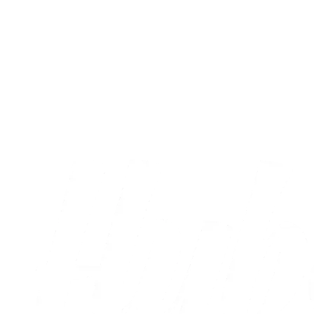
A-truppen
Sæt X i kalenderen: Runde otte og ni er
nu fastlagt
05.08.2026
Alle nyheder