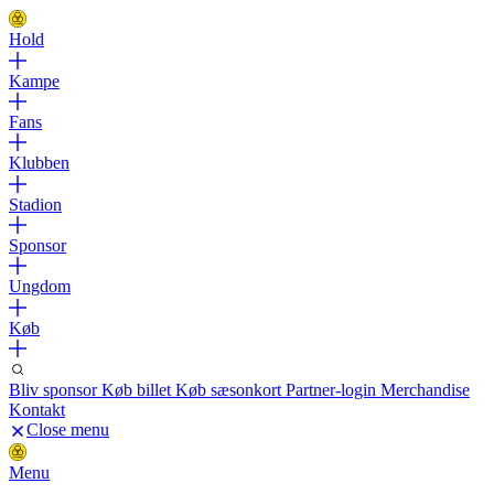
Hold
Kampe
Fans
Klubben
Stadion
Sponsor
Ungdom
Køb
Bliv sponsor
Køb billet
Køb sæsonkort
Partner-login
Merchandise
Kontakt
Close menu
Menu