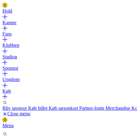
Hold
Kampe
Fans
Klubben
Stadion
Sponsor
Ungdom
Køb
Bliv sponsor
Køb billet
Køb sæsonkort
Partner-login
Merchandise
Ko
Close menu
Menu