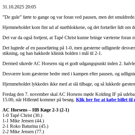
31.10.2025 20:05
”De gule” førte to gange og var foran ved pausen, men det smuldrede, 
Hjemmeholdet kom fint ud af startblokkene, og det fortæller lidt om do
Det var da også fortjent, at Tapé Christ kunne bringe værterne foran me
Det lugtede af en pauseføring på 1-0, men gæsterne udlignede desværr
stikning, og han hakkede klinisk bolden i mål til 2-1.
Dermed sikrede AC Horsens sig et godt udgangspunkt inden 2. halvleg
Desværre kom gæsterne bedre med i kampen efter pausen, og udligning
Hjemmeholdet lykkedes ikke med at slå tilbage, og så lukkede gæster
Fredag den 7. november skal AC Horsens møde Kolding IF på udeban
15.00, når Hillerød kommer på besøg.
Klik her for at købe billet ti
AC Horsens – HB Køge 2-3 (2-1)
1-0 Tapé Christ (30.)
1-1 Mike Jensen (44.)
2-1 Roko Baturina (45.)
2-2 Mike Jensen (77.)