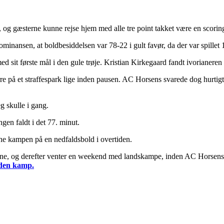
og gæsterne kunne rejse hjem med alle tre point takket være en scoring
minansen, at boldbesiddelsen var 78-22 i gult favør, da der var spillet 
d sit første mål i den gule trøje. Kristian Kirkegaard fandt ivorianeren
e på et straffespark lige inden pausen. AC Horsens svarede dog hurtig
 skulle i gang.
en faldt i det 77. minut.
ne kampen på en nedfaldsbold i overtiden.
e, og derefter venter en weekend med landskampe, inden AC Horsens
l den kamp.