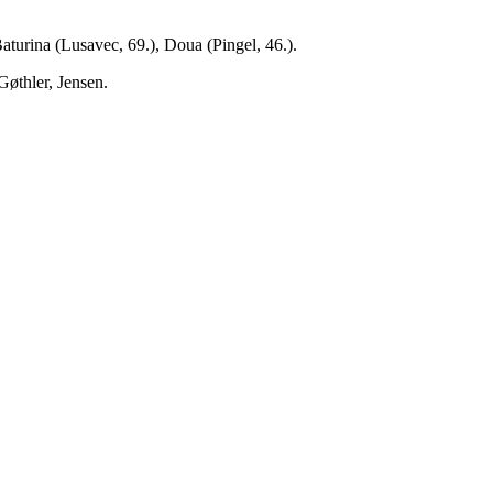
turina (Lusavec, 69.), Doua (Pingel, 46.).
Gøthler, Jensen.