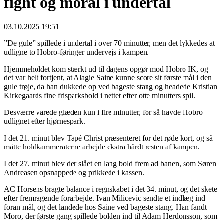
fight og moral i undertal
03.10.2025 19:51
”De gule” spillede i undertal i over 70 minutter, men det lykkedes at
udligne to Hobro-føringer undervejs i kampen.
Hjemmeholdet kom stærkt ud til dagens opgør mod Hobro IK, og
det var helt fortjent, at Alagie Saine kunne score sit første mål i den
gule trøje, da han dukkede op ved bageste stang og headede Kristian
Kirkegaards fine frisparksbold i nettet efter otte minutters spil.
Desværre varede glæden kun i fire minutter, for så havde Hobro
udlignet efter hjørnespark.
I det 21. minut blev Tapé Christ præsenteret for det røde kort, og så
måtte holdkammeraterne arbejde ekstra hårdt resten af kampen.
I det 27. minut blev der slået en lang bold frem ad banen, som Søren
Andreasen opsnappede og prikkede i kassen.
AC Horsens bragte balance i regnskabet i det 34. minut, og det skete
efter fremragende forarbejde. Ivan Milicevic sendte et indlæg ind
foran mål, og det landede hos Saine ved bageste stang. Han fandt
Moro, der første gang spillede bolden ind til Adam Herdonsson, som