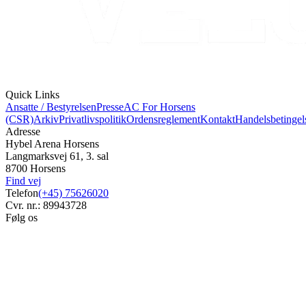
Quick Links
Ansatte / Bestyrelsen
Presse
AC For Horsens
(CSR)
Arkiv
Privatlivspolitik
Ordensreglement
Kontakt
Handelsbetingel
Adresse
Hybel Arena Horsens
Langmarksvej 61, 3. sal
8700 Horsens
Find vej
Telefon
(+45) 75626020
Cvr. nr.: 89943728
Følg os