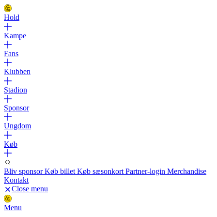
Hold
Kampe
Fans
Klubben
Stadion
Sponsor
Ungdom
Køb
Bliv sponsor
Køb billet
Køb sæsonkort
Partner-login
Merchandise
Kontakt
Close menu
Menu