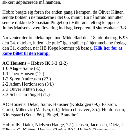
sikkert udplacerede målmanden.
Hobro bragte sig foran for anden gang i kampen, da Oliver Klitten
sendte bolden i netmaskerne i det 66. minut. En håndfuld minutter
senere dukkede Sebastian Pingel op i Hillerøds felt og klappede
Julius Madsens tværaflevering ind bag keeperen til slutresultatet 3-3.
Nu venter der to udekampe mod Middelfart den 18. oktober og B.93
den 24. oktober, inden ”de gule” igen spiller på hjemmebane fredag
den 31. oktober, når HB Køge kommer på besøg.
Klik her for at
købe billet til den kamp.
AC Horsens – Hobro IK 3-3 (2-2)
1-0 Alagie Saine (8.)
1-1 Theo Hansen (12.)
1-2 Søren Andreasen (27.)
2-2 Adam Herdonsson (34.)
2-3 Oliver Klitten (66.)
3-3 Sebastian Pingel (71.)
AC Horsens: Delac, Saine, Hausner (Kolskogen 69.), Pálsson,
Christ, Milicevic (Madsen, 69.), Moro (Lusavec, 85.), Herdonsson,
Kirkegaard (Sene, 86.), Pingel, Brandhof.
Hobro IK: Dakir, Nielsen (Hauge, 72.), Jensen, Jacobsen, Dietz, L.
Klitten, O. Klitten, Hansen (Bruhn, 59.), Hyltoft, Rasmussen,