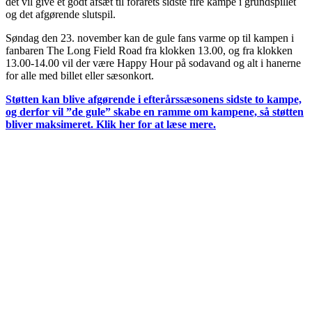
det vil give et godt afsæt til forårets sidste fire kampe i grundspillet
og det afgørende slutspil.
Søndag den 23. november kan de gule fans varme op til kampen i
fanbaren The Long Field Road fra klokken 13.00, og fra klokken
13.00-14.00 vil der være Happy Hour på sodavand og alt i hanerne
for alle med billet eller sæsonkort.
Støtten kan blive afgørende i efterårssæsonens sidste to kampe,
og derfor vil ”de gule” skabe en ramme om kampene, så støtten
bliver maksimeret. Klik her for at læse mere.