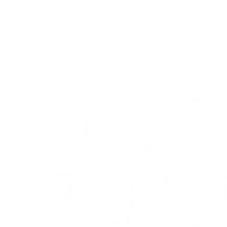
A-truppen
Sæt X i kalenderen: Runde otte og ni er
nu fastlagt
05.08.2026
Alle nyheder