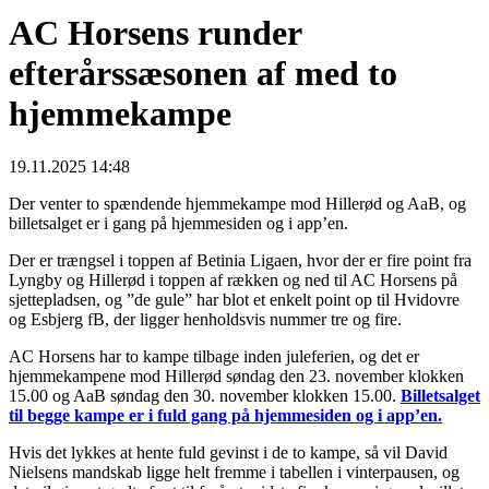
AC Horsens runder
efterårssæsonen af med to
hjemmekampe
19.11.2025 14:48
Der venter to spændende hjemmekampe mod Hillerød og AaB, og
billetsalget er i gang på hjemmesiden og i app’en.
Der er trængsel i toppen af Betinia Ligaen, hvor der er fire point fra
Lyngby og Hillerød i toppen af rækken og ned til AC Horsens på
sjettepladsen, og ”de gule” har blot et enkelt point op til Hvidovre
og Esbjerg fB, der ligger henholdsvis nummer tre og fire.
AC Horsens har to kampe tilbage inden juleferien, og det er
hjemmekampene mod Hillerød søndag den 23. november klokken
15.00 og AaB søndag den 30. november klokken 15.00.
Billetsalget
til begge kampe er i fuld gang på hjemmesiden og i app’en.
Hvis det lykkes at hente fuld gevinst i de to kampe, så vil David
Nielsens mandskab ligge helt fremme i tabellen i vinterpausen, og