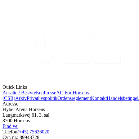
Quick Links
Ansatte / Bestyrelsen
Presse
AC For Horsens
(CSR)
Arkiv
Privatlivspolitik
Ordensreglement
Kontakt
Handelsbetingel
Adresse
Hybel Arena Horsens
Langmarksvej 61, 3. sal
8700 Horsens
Find vej
Telefon
(+45) 75626020
Cvr. nr.: 89943728