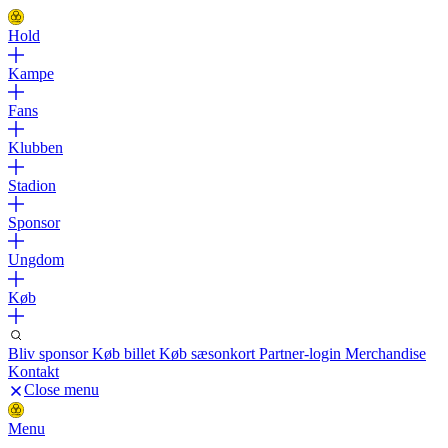
Hold
Kampe
Fans
Klubben
Stadion
Sponsor
Ungdom
Køb
Bliv sponsor
Køb billet
Køb sæsonkort
Partner-login
Merchandise
Kontakt
Close menu
Menu