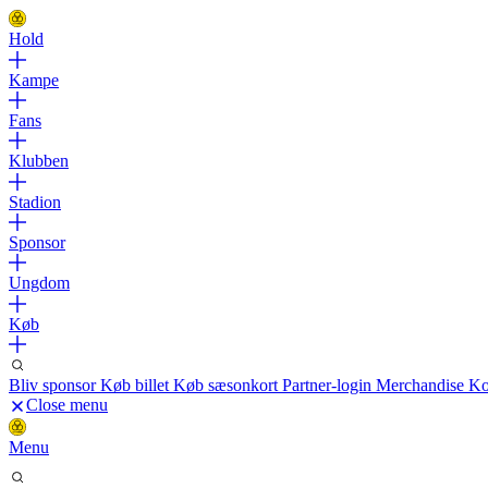
Hold
Kampe
Fans
Klubben
Stadion
Sponsor
Ungdom
Køb
Bliv sponsor
Køb billet
Køb sæsonkort
Partner-login
Merchandise
Ko
Close menu
Menu