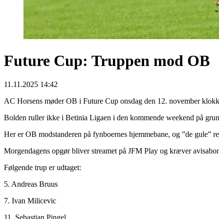
Future Cup: Truppen mod OB
11.11.2025 14:42
AC Horsens møder OB i Future Cup onsdag den 12. november klokken
Bolden ruller ikke i Betinia Ligaen i den kommende weekend på grund
Her er OB modstanderen på fynboernes hjemmebane, og ”de gule” rejse
Morgendagens opgør bliver streamet på JFM Play og kræver avisabon
Følgende trup er udtaget:
5. Andreas Bruus
7. Ivan Milicevic
11. Sebastian Pingel