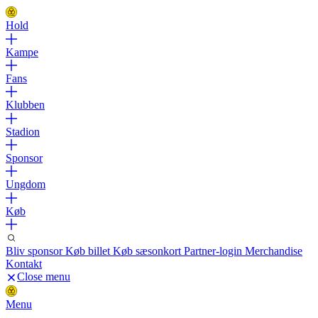
Hold
Kampe
Fans
Klubben
Stadion
Sponsor
Ungdom
Køb
Bliv sponsor
Køb billet
Køb sæsonkort
Partner-login
Merchandise
Kontakt
Close menu
Menu