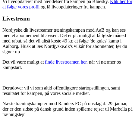
Vi liveopdaterer med hændelser fra kampen på Bluesky.
Klik her for
at følge vores profil
og få liveopdateringer fra kampen.
Livestream
Nordjyske.dk livestreamer træningskampen mod AaB og kan ses
med et abonnement til avisen. Det er pt. muligt at få første måned
med rabat, så det vil altså koste 49 kr. at følge 'de gules' kamp i
Aalborg. Husk at læs Nordjyske.dk's vilkår for abonnenter, før du
signer up.
Det vil være muligt at
finde livestreamen her
, når vi nærmer os
kampstart.
Derudover vil vi som altid offentliggøre startopstillingen, samt
resultatet for kampen, på vores sociale medier.
Næste træningskamp er mod Randers FC på onsdag d. 29. januar,
der er den sidste på dansk grund inden spillerne rejser til Marbella på
træningslejr.