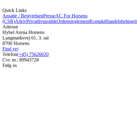
Quick Links
Ansatte / Bestyrelsen
Presse
AC For Horsens
(CSR)
Arkiv
Privatlivspolitik
Ordensreglement
Kontakt
Handelsbetingel
Adresse
Hybel Arena Horsens
Langmarksvej 61, 3. sal
8700 Horsens
Find vej
Telefon
(+45) 75626020
Cvr. nr.: 89943728
Følg os