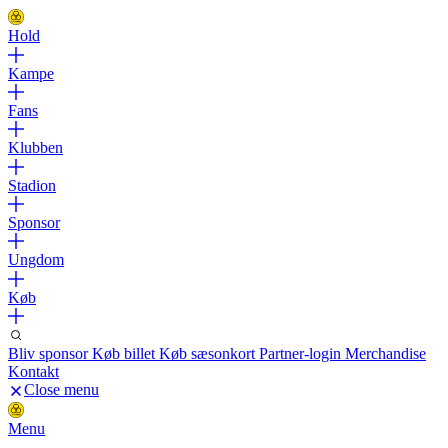
Hold
Kampe
Fans
Klubben
Stadion
Sponsor
Ungdom
Køb
Bliv sponsor
Køb billet
Køb sæsonkort
Partner-login
Merchandise
Kontakt
Close menu
Menu