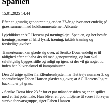
Spanien
15.01.2025 14:44
Efter en grundig genoptræning er den 23-årige ivorianer endelig på
græs sammen med holdkammeraterne i Alicante
I øjeblikket er AC Horsens på træningslejr i Spanien, og her består
træningspassene af hård fysisk træning, taktisk træning og
forskellige øvelser.
Trænerteamet kan glæde sig over, at Seniko Doua endelig er til
rådighed efter et halvt års tid med genoptræning, og han skal
selvfølgelig bygges stille og roligt op igen, så der vil gå noget tid,
inden han bliver aktuel til kampminutter.
Den 23-årige spiller fra Elfenbenskysten har fået trøje nummer 3, og
sportsdirektør Esben Hansen glæder sig over, at AC Horsens’ højre
back nu er på græs.
- Seniko Doua blev 23 år for et par måneder siden og er en spiller
med et fint potentiale. Han bliver en god tilføjelse til vores i forvejen
stærke forsvarsgruppe, siger Esben Hansen.