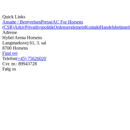
Quick Links
Ansatte / Bestyrelsen
Presse
AC For Horsens
(CSR)
Arkiv
Privatlivspolitik
Ordensreglement
Kontakt
Handelsbetingel
Adresse
Hybel Arena Horsens
Langmarksvej 61, 3. sal
8700 Horsens
Find vej
Telefon
(+45) 75626020
Cvr. nr.: 89943728
Følg os