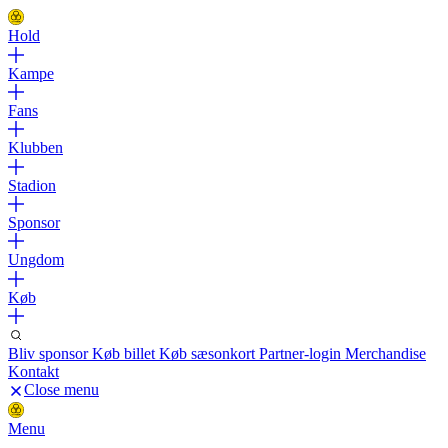
Hold
Kampe
Fans
Klubben
Stadion
Sponsor
Ungdom
Køb
Bliv sponsor
Køb billet
Køb sæsonkort
Partner-login
Merchandise
Kontakt
Close menu
Menu