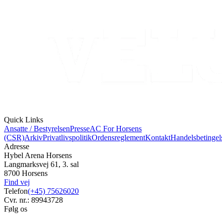
Quick Links
Ansatte / Bestyrelsen
Presse
AC For Horsens
(CSR)
Arkiv
Privatlivspolitik
Ordensreglement
Kontakt
Handelsbetingel
Adresse
Hybel Arena Horsens
Langmarksvej 61, 3. sal
8700 Horsens
Find vej
Telefon
(+45) 75626020
Cvr. nr.: 89943728
Følg os