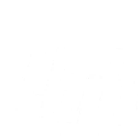
Sæt X i kalenderen: Runde otte og ni er
nu fastlagt
05.08.2026
Alle nyheder