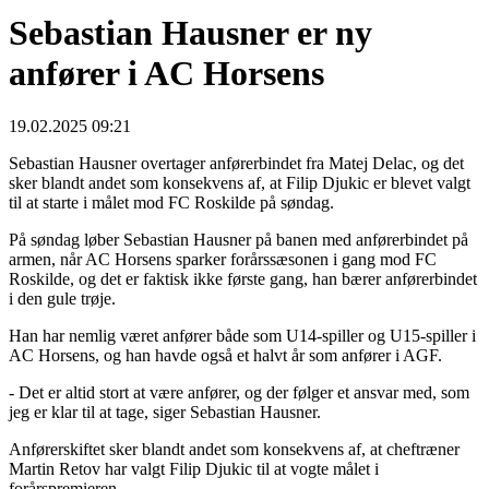
Sebastian Hausner er ny
anfører i AC Horsens
19.02.2025 09:21
Sebastian Hausner overtager anførerbindet fra Matej Delac, og det
sker blandt andet som konsekvens af, at Filip Djukic er blevet valgt
til at starte i målet mod FC Roskilde på søndag.
På søndag løber Sebastian Hausner på banen med anførerbindet på
armen, når AC Horsens sparker forårssæsonen i gang mod FC
Roskilde, og det er faktisk ikke første gang, han bærer anførerbindet
i den gule trøje.
Han har nemlig været anfører både som U14-spiller og U15-spiller i
AC Horsens, og han havde også et halvt år som anfører i AGF.
- Det er altid stort at være anfører, og der følger et ansvar med, som
jeg er klar til at tage, siger Sebastian Hausner.
Anførerskiftet sker blandt andet som konsekvens af, at cheftræner
Martin Retov har valgt Filip Djukic til at vogte målet i
forårspremieren.