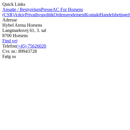
Quick Links
Ansatte / Bestyrelsen
Presse
AC For Horsens
(CSR)
Arkiv
Privatlivspolitik
Ordensreglement
Kontakt
Handelsbetingel
Adresse
Hybel Arena Horsens
Langmarksvej 61, 3. sal
8700 Horsens
Find vej
Telefon
(+45) 75626020
Cvr. nr.: 89943728
Følg os