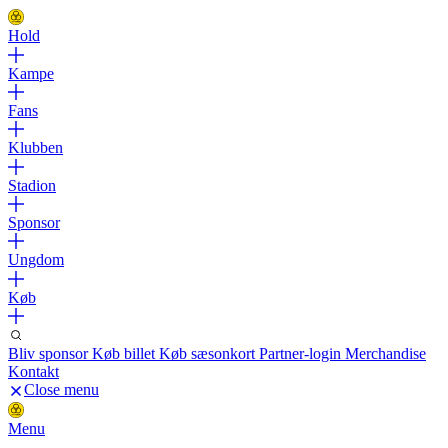
Hold
Kampe
Fans
Klubben
Stadion
Sponsor
Ungdom
Køb
Bliv sponsor
Køb billet
Køb sæsonkort
Partner-login
Merchandise
Kontakt
Close menu
Menu