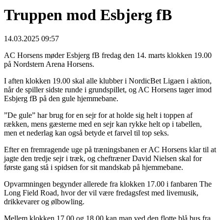
Truppen mod Esbjerg fB
14.03.2025 09:57
AC Horsens møder Esbjerg fB fredag den 14. marts klokken 19.00
på Nordstern Arena Horsens.
I aften klokken 19.00 skal alle klubber i NordicBet Ligaen i aktion,
når de spiller sidste runde i grundspillet, og AC Horsens tager imod
Esbjerg fB på den gule hjemmebane.
”De gule” har brug for en sejr for at holde sig helt i toppen af
rækken, mens gæsterne med en sejr kan rykke helt op i tabellen,
men et nederlag kan også betyde et farvel til top seks.
Efter en fremragende uge på træningsbanen er AC Horsens klar til at
jagte den tredje sejr i træk, og cheftræner David Nielsen skal for
første gang stå i spidsen for sit mandskab på hjemmebane.
Opvarmningen begynder allerede fra klokken 17.00 i fanbaren The
Long Field Road, hvor der vil være fredagsfest med livemusik,
drikkevarer og ølbowling.
Mellem klokken 17.00 og 18.00 kan man ved den flotte blå bus fra