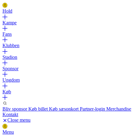
Hold
Kampe
Fans
Klubben
Stadion
Sponsor
Ungdom
Køb
Bliv sponsor
Køb billet
Køb sæsonkort
Partner-login
Merchandise
Kontakt
Close menu
Menu