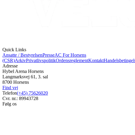
Quick Links
Ansatte / Bestyrelsen
Presse
AC For Horsens
(CSR)
Arkiv
Privatlivspolitik
Ordensreglement
Kontakt
Handelsbetingel
Adresse
Hybel Arena Horsens
Langmarksvej 61, 3. sal
8700 Horsens
Find vej
Telefon
(+45) 75626020
Cvr. nr.: 89943728
Følg os