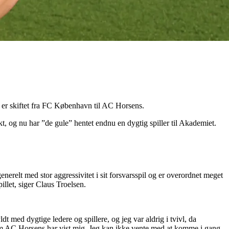
 er skiftet fra FC København til AC Horsens.
, og nu har ”de gule” hentet endnu en dygtig spiller til Akademiet.
enerelt med stor aggressivitet i sit forsvarsspil og er overordnet meget
llet, siger Claus Troelsen.
 med dygtige ledere og spillere, og jeg var aldrig i tvivl, da
 som AC Horsens har vist mig. Jeg kan ikke vente med at komme i gang,