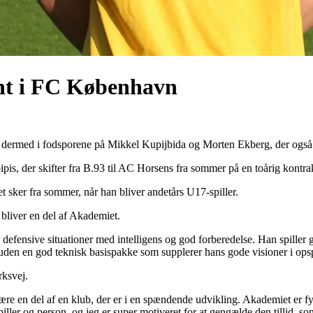
ent i FC København
er dermed i fodsporene på Mikkel Kupijbida og Morten Ekberg, der også
, der skifter fra B.93 til AC Horsens fra sommer på en toårig kontrakt
sker fra sommer, når han bliver andetårs U17-spiller.
 bliver en del af Akademiet.
 defensive situationer med intelligens og god forberedelse. Han spiller g
den en god teknisk basispakke som supplerer hans gode visioner i opspi
rksvej.
re en del af en klub, der er i en spændende udvikling. Akademiet er fyldt
iller og person, og jeg er super motiveret for at gengælde den tillid,