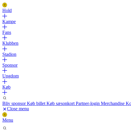
Hold
Kampe
Fans
Klubben
Stadion
Sponsor
Ungdom
Køb
Bliv sponsor
Køb billet
Køb sæsonkort
Partner-login
Merchandise
Ko
Close menu
Menu