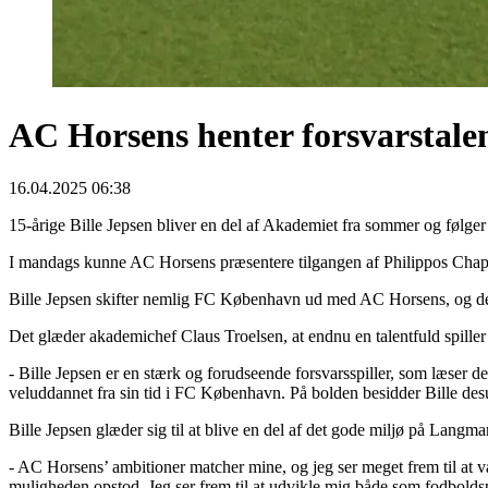
AC Horsens henter forsvarstal
16.04.2025 06:38
15-årige Bille Jepsen bliver en del af Akademiet fra sommer og følg
I mandags kunne AC Horsens præsentere tilgangen af Philippos Chapipis
Bille Jepsen skifter nemlig FC København ud med AC Horsens, og det 
Det glæder akademichef Claus Troelsen, at endnu en talentfuld spiller
- Bille Jepsen er en stærk og forudseende forsvarsspiller, som læser de
veluddannet fra sin tid i FC København. På bolden besidder Bille desu
Bille Jepsen glæder sig til at blive en del af det gode miljø på Langma
- AC Horsens’ ambitioner matcher mine, og jeg ser meget frem til at væ
muligheden opstod. Jeg ser frem til at udvikle mig både som fodboldsp