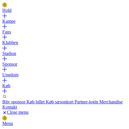
Hold
Kampe
Fans
Klubben
Stadion
Sponsor
Ungdom
Køb
Bliv sponsor
Køb billet
Køb sæsonkort
Partner-login
Merchandise
Kontakt
Close menu
Menu