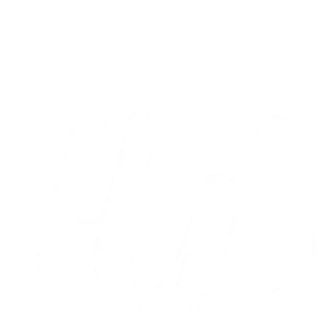
Ehibhatiomhans debutmål var ikke nok
til point
02.08.2026
Alle nyheder