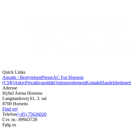
Quick Links
Ansatte / Bestyrelsen
Presse
AC For Horsens
(CSR)
Arkiv
Privatlivspolitik
Ordensreglement
Kontakt
Handelsbetingel
Adresse
Hybel Arena Horsens
Langmarksvej 61, 3. sal
8700 Horsens
Find vej
Telefon
(+45) 75626020
Cvr. nr.: 89943728
Følg os