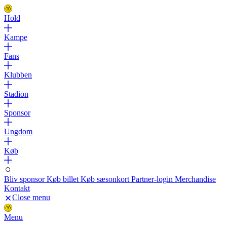
Hold
Kampe
Fans
Klubben
Stadion
Sponsor
Ungdom
Køb
Bliv sponsor
Køb billet
Køb sæsonkort
Partner-login
Merchandise
Kontakt
Close menu
Menu