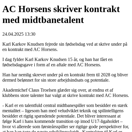
AC Horsens skriver kontrakt
med midtbanetalent
24.04.2025 13:30
Karl Karkov Knudsen fejrede sin fødselsdag ved at skrive under på
en kontrakt med AC Horsens.
I dag fylder Karl Karkov Knudsen 15 år, og han har fået en
fødselsdagsgave i form af en aftale med AC Horsens.
Han har nemlig skrevet under på en kontrakt frem til 2028 og bliver
dermed belønnet for sin store arbejdsindsats og potentiale.
Akademichef Claus Troelsen glæder sig over, at endnu et af
klubbens store talenter har valgt at skrive kontrakt med AC Horsens.
- Karl er en talentfuld central midtbanespiller som besidder en stærk
mentalitet – ligesom han med veludviklet teknik og spilintelligens
besidder et rigtig spændende potentiale. Det bliver interessant at
følge Karl i hans kommende transition op imod U17-ligaholdet –
hvor vi allerede som førsteårsspiller ser rigtige gode perspektiver for,
at han kan tage de næste udviklingsskridt. Kontrakten til Karl er