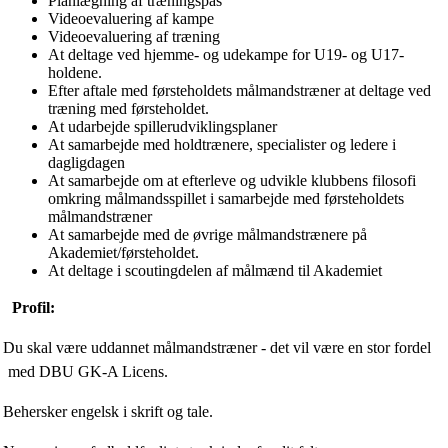
Planlægning af træningspas
Videoevaluering af kampe
Videoevaluering af træning
At deltage ved hjemme- og udekampe for U19- og U17-
holdene.
Efter aftale med førsteholdets målmandstræner at deltage ved
træning med førsteholdet.
At udarbejde spillerudviklingsplaner
At samarbejde med holdtrænere, specialister og ledere i
dagligdagen
At samarbejde om at efterleve og udvikle klubbens filosofi
omkring målmandsspillet i samarbejde med førsteholdets
målmandstræner
At samarbejde med de øvrige målmandstrænere på
Akademiet/førsteholdet.
At deltage i scoutingdelen af målmænd til Akademiet
Profil:
Du skal være uddannet målmandstræner - det vil være en stor fordel
med DBU GK-A Licens.
Behersker engelsk i skrift og tale.