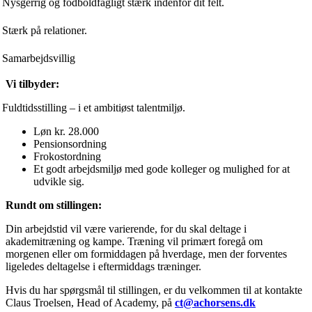
Nysgerrig og fodboldfagligt stærk indenfor dit felt.
Stærk på relationer.
Samarbejdsvillig
Vi tilbyder:
Fuldtidsstilling – i et ambitiøst talentmiljø.
Løn kr. 28.000
Pensionsordning
Frokostordning
Et godt arbejdsmiljø med gode kolleger og mulighed for at
udvikle sig.
Rundt om stillingen:
Din arbejdstid vil være varierende, for du skal deltage i
akademitræning og kampe. Træning vil primært foregå om
morgenen eller om formiddagen på hverdage, men der forventes
ligeledes deltagelse i eftermiddags træninger.
Hvis du har spørgsmål til stillingen, er du velkommen til at kontakte
Claus Troelsen, Head of Academy, på
ct@achorsens.dk