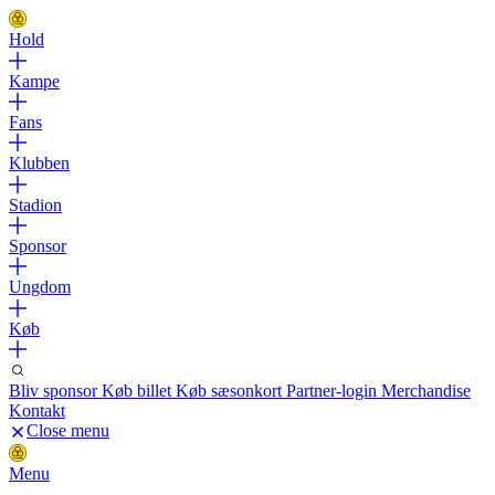
Hold
Kampe
Fans
Klubben
Stadion
Sponsor
Ungdom
Køb
Bliv sponsor
Køb billet
Køb sæsonkort
Partner-login
Merchandise
Kontakt
Close menu
Menu