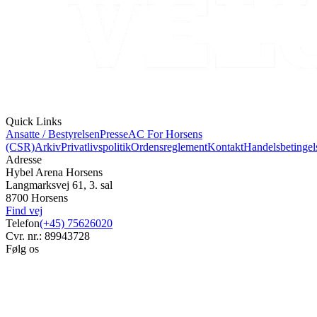
Quick Links
Ansatte / Bestyrelsen
Presse
AC For Horsens
(CSR)
Arkiv
Privatlivspolitik
Ordensreglement
Kontakt
Handelsbetingel
Adresse
Hybel Arena Horsens
Langmarksvej 61, 3. sal
8700 Horsens
Find vej
Telefon
(+45) 75626020
Cvr. nr.: 89943728
Følg os