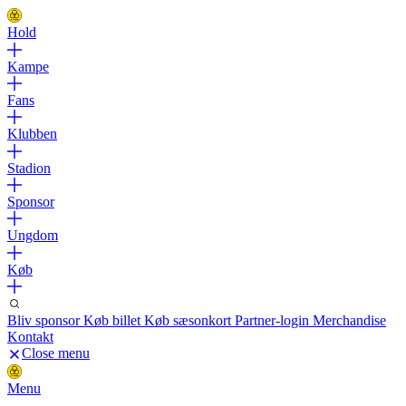
Hold
Kampe
Fans
Klubben
Stadion
Sponsor
Ungdom
Køb
Bliv sponsor
Køb billet
Køb sæsonkort
Partner-login
Merchandise
Kontakt
Close menu
Menu