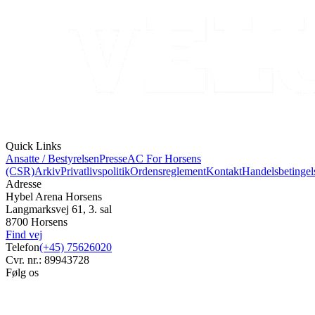
Quick Links
Ansatte / Bestyrelsen
Presse
AC For Horsens
(CSR)
Arkiv
Privatlivspolitik
Ordensreglement
Kontakt
Handelsbetingel
Adresse
Hybel Arena Horsens
Langmarksvej 61, 3. sal
8700 Horsens
Find vej
Telefon
(+45) 75626020
Cvr. nr.: 89943728
Følg os