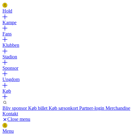
Hold
Kampe
Fans
Klubben
Stadion
Sponsor
Ungdom
Køb
Bliv sponsor
Køb billet
Køb sæsonkort
Partner-login
Merchandise
Kontakt
Close menu
Menu