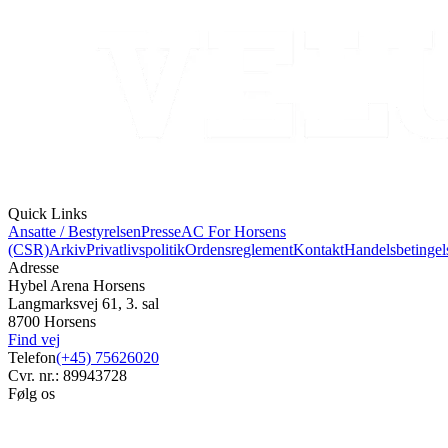
Quick Links
Ansatte / Bestyrelsen
Presse
AC For Horsens
(CSR)
Arkiv
Privatlivspolitik
Ordensreglement
Kontakt
Handelsbetingel
Adresse
Hybel Arena Horsens
Langmarksvej 61, 3. sal
8700 Horsens
Find vej
Telefon
(+45) 75626020
Cvr. nr.: 89943728
Følg os