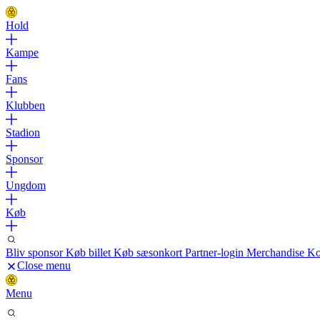
Hold
Kampe
Fans
Klubben
Stadion
Sponsor
Ungdom
Køb
Bliv sponsor
Køb billet
Køb sæsonkort
Partner-login
Merchandise
Ko
Close menu
Menu