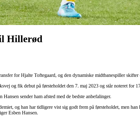
l Hillerød
ansfer for Hjalte Toftegaard, og den dynamiske midtbanespiller skifter
vej og fik debut på førsteholdet den 7. maj 2023 og står noteret for 1
ben Hansen sender ham afsted med de bedste anbefalinger.
iet, og han har tidligere vist sig godt frem på førsteholdet, men han ha
 siger Esben Hansen.