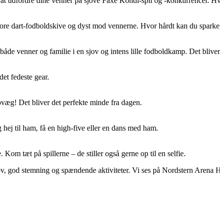
il at udfordre dine venner på sjove Faxe Kondi-spil og -konkurrencer. 
 store dart-fodboldskive og dyst mod vennerne. Hvor hårdt kan du spark
åde venner og familie i en sjov og intens lille fodboldkamp. Det bliver
det fedeste gear.
ovæg! Det bliver det perfekte minde fra dagen.
ej til ham, få en high-five eller en dans med ham.
 Kom tæt på spillerne – de stiller også gerne op til en selfie.
 sjov, god stemning og spændende aktiviteter. Vi ses på Nordstern Arena 