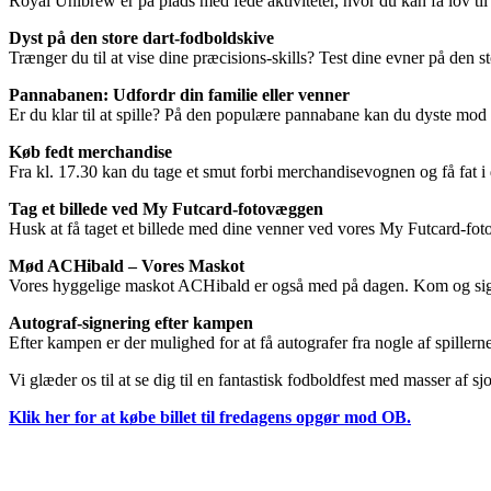
Royal Unibrew er på plads med fede aktiviteter, hvor du kan få lov t
Dyst på den store dart-fodboldskive
Trænger du til at vise dine præcisions-skills? Test dine evner på den
Pannabanen: Udfordr din familie eller venner
Er du klar til at spille? På den populære pannabane kan du dyste mod b
Køb fedt merchandise
Fra kl. 17.30 kan du tage et smut forbi merchandisevognen og få fat i 
Tag et billede ved My Futcard-fotovæggen
Husk at få taget et billede med dine venner ved vores My Futcard-fot
Mød ACHibald – Vores Maskot
Vores hyggelige maskot ACHibald er også med på dagen. Kom og sig h
Autograf-signering efter kampen
Efter kampen er der mulighed for at få autografer fra nogle af spillerne.
Vi glæder os til at se dig til en fantastisk fodboldfest med masser af
Klik her for at købe billet til fredagens opgør mod OB.