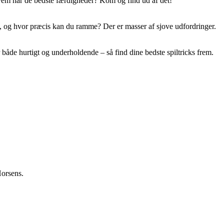
Hvem har de bedste færdigheder? Kom og find ud af det!
e, og hvor præcis kan du ramme? Der er masser af sjove udfordringer.
 både hurtigt og underholdende – så find dine bedste spiltricks frem.
Horsens.