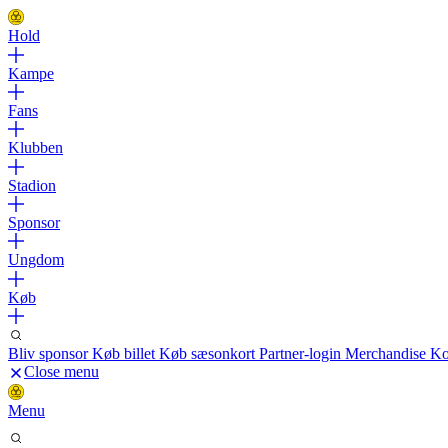
Hold
Kampe
Fans
Klubben
Stadion
Sponsor
Ungdom
Køb
Bliv sponsor
Køb billet
Køb sæsonkort
Partner-login
Merchandise
Ko
Close menu
Menu