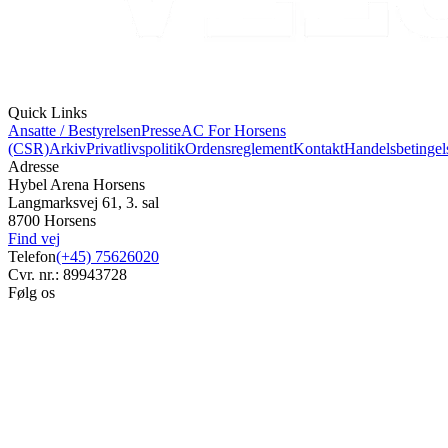
Quick Links
Ansatte / Bestyrelsen
Presse
AC For Horsens
(CSR)
Arkiv
Privatlivspolitik
Ordensreglement
Kontakt
Handelsbetingel
Adresse
Hybel Arena Horsens
Langmarksvej 61, 3. sal
8700 Horsens
Find vej
Telefon
(+45) 75626020
Cvr. nr.: 89943728
Følg os