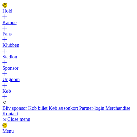
Hold
Kampe
Fans
Klubben
Stadion
Sponsor
Ungdom
Køb
Bliv sponsor
Køb billet
Køb sæsonkort
Partner-login
Merchandise
Kontakt
Close menu
Menu