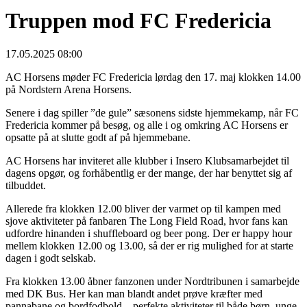
Truppen mod FC Fredericia
17.05.2025 08:00
AC Horsens møder FC Fredericia lørdag den 17. maj klokken 14.00
på Nordstern Arena Horsens.
Senere i dag spiller ”de gule” sæsonens sidste hjemmekamp, når FC
Fredericia kommer på besøg, og alle i og omkring AC Horsens er
opsatte på at slutte godt af på hjemmebane.
AC Horsens har inviteret alle klubber i Insero Klubsamarbejdet til
dagens opgør, og forhåbentlig er der mange, der har benyttet sig af
tilbuddet.
Allerede fra klokken 12.00 bliver der varmet op til kampen med
sjove aktiviteter på fanbaren The Long Field Road, hvor fans kan
udfordre hinanden i shuffleboard og beer pong. Der er happy hour
mellem klokken 12.00 og 13.00, så der er rig mulighed for at starte
dagen i godt selskab.
Fra klokken 13.00 åbner fanzonen under Nordtribunen i samarbejde
med DK Bus. Her kan man blandt andet prøve kræfter med
pannabane og bordfodbold – perfekte aktiviteter til både børn, unge