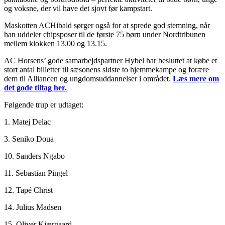
og voksne, der vil have det sjovt før kampstart.
Maskotten ACHibald sørger også for at sprede god stemning, når
han uddeler chipsposer til de første 75 børn under Nordtribunen
mellem klokken 13.00 og 13.15.
AC Horsens’ gode samarbejdspartner Hybel har besluttet at købe et
stort antal billetter til sæsonens sidste to hjemmekampe og forære
dem til Alliancen og ungdomsuddannelser i området.
Læs mere om
det gode tiltag her.
Følgende trup er udtaget:
1. Matej Delac
3. Seniko Doua
10. Sanders Ngabo
11. Sebastian Pingel
12. Tapé Christ
14. Julius Madsen
15. Oliver Kjærgaard