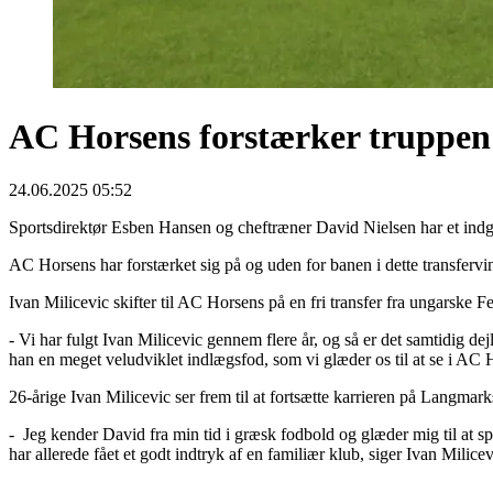
AC Horsens forstærker truppen
24.06.2025 05:52
Sportsdirektør Esben Hansen og cheftræner David Nielsen har et indgåe
AC Horsens har forstærket sig på og uden for banen i dette transferv
Ivan Milicevic skifter til AC Horsens på en fri transfer fra ungarske 
- Vi har fulgt Ivan Milicevic gennem flere år, og så er det samtidig de
han en meget veludviklet indlægsfod, som vi glæder os til at se i AC
26-årige Ivan Milicevic ser frem til at fortsætte karrieren på Langmark
- Jeg kender David fra min tid i græsk fodbold og glæder mig til at 
har allerede fået et godt indtryk af en familiær klub, siger Ivan Milicev