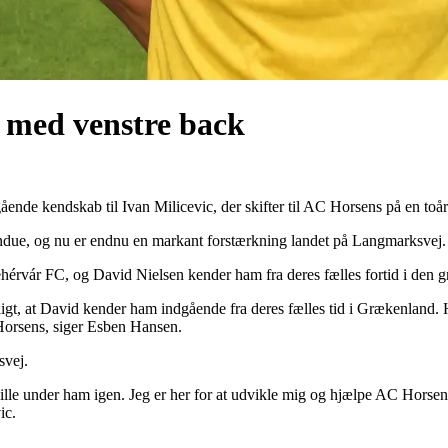
 med venstre back
nde kendskab til Ivan Milicevic, der skifter til AC Horsens på en toår
indue, og nu er endnu en markant forstærkning landet på Langmarksvej.
Fehérvár FC, og David Nielsen kender ham fra deres fælles fortid i den 
jligt, at David kender ham indgående fra deres fælles tid i Grækenland. 
 Horsens, siger Esben Hansen.
svej.
spille under ham igen. Jeg er her for at udvikle mig og hjælpe AC Hors
ic.