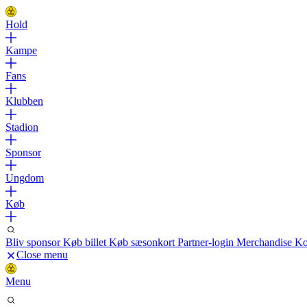
Hold
Kampe
Fans
Klubben
Stadion
Sponsor
Ungdom
Køb
Bliv sponsor
Køb billet
Køb sæsonkort
Partner-login
Merchandise
Ko
Close menu
Menu