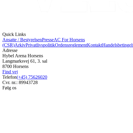
Quick Links
Ansatte / Bestyrelsen
Presse
AC For Horsens
(CSR)
Arkiv
Privatlivspolitik
Ordensreglement
Kontakt
Handelsbetingel
Adresse
Hybel Arena Horsens
Langmarksvej 61, 3. sal
8700 Horsens
Find vej
Telefon
(+45) 75626020
Cvr. nr.: 89943728
Følg os