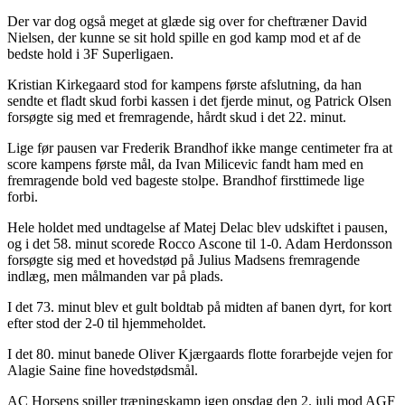
Der var dog også meget at glæde sig over for cheftræner David
Nielsen, der kunne se sit hold spille en god kamp mod et af de
bedste hold i 3F Superligaen.
Kristian Kirkegaard stod for kampens første afslutning, da han
sendte et fladt skud forbi kassen i det fjerde minut, og Patrick Olsen
forsøgte sig med et fremragende, hårdt skud i det 22. minut.
Lige før pausen var Frederik Brandhof ikke mange centimeter fra at
score kampens første mål, da Ivan Milicevic fandt ham med en
fremragende bold ved bageste stolpe. Brandhof firsttimede lige
forbi.
Hele holdet med undtagelse af Matej Delac blev udskiftet i pausen,
og i det 58. minut scorede Rocco Ascone til 1-0. Adam Herdonsson
forsøgte sig med et hovedstød på Julius Madsens fremragende
indlæg, men målmanden var på plads.
I det 73. minut blev et gult boldtab på midten af banen dyrt, for kort
efter stod der 2-0 til hjemmeholdet.
I det 80. minut banede Oliver Kjærgaards flotte forarbejde vejen for
Alagie Saine fine hovedstødsmål.
AC Horsens spiller træningskamp igen onsdag den 2. juli mod AGF