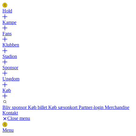
Hold
Kampe
Fans
Klubben
Stadion
Sponsor
Ungdom
Køb
Bliv sponsor
Køb billet
Køb sæsonkort
Partner-login
Merchandise
Kontakt
Close menu
Menu