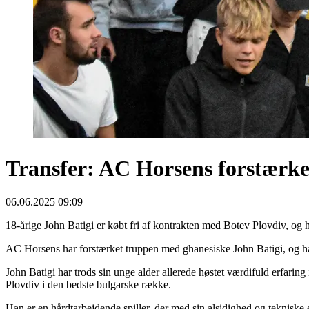
Transfer: AC Horsens forstærker
06.06.2025 09:09
18-årige John Batigi er købt fri af kontrakten med Botev Plovdiv, og 
AC Horsens har forstærket truppen med ghanesiske John Batigi, og han
John Batigi har trods sin unge alder allerede høstet værdifuld erfari
Plovdiv i den bedste bulgarske række.
Han er en hårdtarbejdende spiller, der med sin alsidighed og tekniske