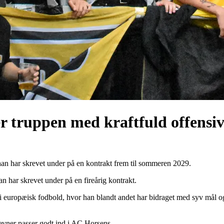
 truppen med kraftfuld offensiv
han har skrevet under på en kontrakt frem til sommeren 2029.
 har skrevet under på en fireårig kontrakt.
ng i europæisk fodbold, hvor han blandt andet har bidraget med syv mål 
 evner passer godt ind i AC Horsens.