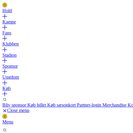
Hold
Kampe
Fans
Klubben
Stadion
Sponsor
Ungdom
Køb
Bliv sponsor
Køb billet
Køb sæsonkort
Partner-login
Merchandise
Ko
Close menu
Menu