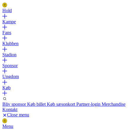
Hold
Kampe
Fans
Klubben
Stadion
Sponsor
Ungdom
Køb
Bliv sponsor
Køb billet
Køb sæsonkort
Partner-login
Merchandise
Kontakt
Close menu
Menu