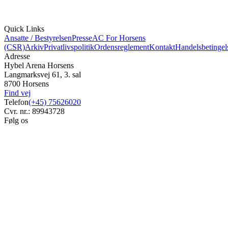
Quick Links
Ansatte / Bestyrelsen
Presse
AC For Horsens
(CSR)
Arkiv
Privatlivspolitik
Ordensreglement
Kontakt
Handelsbetingel
Adresse
Hybel Arena Horsens
Langmarksvej 61, 3. sal
8700 Horsens
Find vej
Telefon
(+45) 75626020
Cvr. nr.: 89943728
Følg os