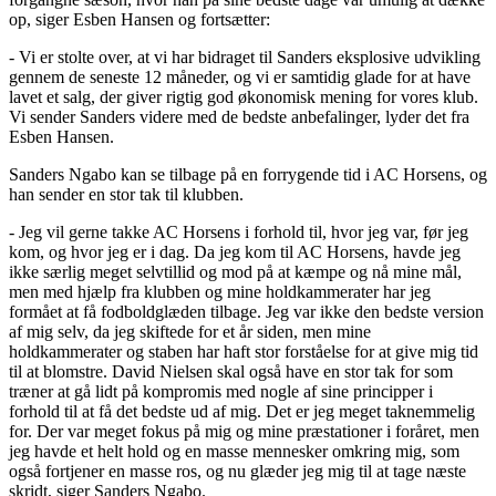
op, siger Esben Hansen og fortsætter:
- Vi er stolte over, at vi har bidraget til Sanders eksplosive udvikling
gennem de seneste 12 måneder, og vi er samtidig glade for at have
lavet et salg, der giver rigtig god økonomisk mening for vores klub.
Vi sender Sanders videre med de bedste anbefalinger, lyder det fra
Esben Hansen.
Sanders Ngabo kan se tilbage på en forrygende tid i AC Horsens, og
han sender en stor tak til klubben.
- Jeg vil gerne takke AC Horsens i forhold til, hvor jeg var, før jeg
kom, og hvor jeg er i dag. Da jeg kom til AC Horsens, havde jeg
ikke særlig meget selvtillid og mod på at kæmpe og nå mine mål,
men med hjælp fra klubben og mine holdkammerater har jeg
formået at få fodboldglæden tilbage. Jeg var ikke den bedste version
af mig selv, da jeg skiftede for et år siden, men mine
holdkammerater og staben har haft stor forståelse for at give mig tid
til at blomstre. David Nielsen skal også have en stor tak for som
træner at gå lidt på kompromis med nogle af sine principper i
forhold til at få det bedste ud af mig. Det er jeg meget taknemmelig
for. Der var meget fokus på mig og mine præstationer i foråret, men
jeg havde et helt hold og en masse mennesker omkring mig, som
også fortjener en masse ros, og nu glæder jeg mig til at tage næste
skridt, siger Sanders Ngabo.