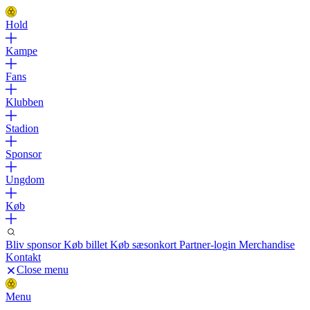
Hold
Kampe
Fans
Klubben
Stadion
Sponsor
Ungdom
Køb
Bliv sponsor
Køb billet
Køb sæsonkort
Partner-login
Merchandise
Kontakt
Close menu
Menu