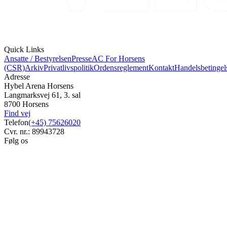
Quick Links
Ansatte / Bestyrelsen
Presse
AC For Horsens
(CSR)
Arkiv
Privatlivspolitik
Ordensreglement
Kontakt
Handelsbetingel
Adresse
Hybel Arena Horsens
Langmarksvej 61, 3. sal
8700 Horsens
Find vej
Telefon
(+45) 75626020
Cvr. nr.: 89943728
Følg os