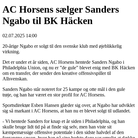
AC Horsens sælger Sanders
Ngabo til BK Häcken
02.07.2025 14:00
20-årige Ngabo er solgt til den svenske klub med øjeblikkelig
virkning.
Det er under et år siden, AC Horsens hentede Sanders Ngabo i
Philadelphia Union, og nu er ”de gule” blevet enig med BK Häcken
om en transfer, der sender den kreative offensivspiller til
Allsvenskan.
Sanders Ngabo står noteret for 25 kampe og otte mål i den gule
trøje, og han har været en stor profil for AC Horsens.
Sportsdirektør Esben Hansen glæder sig over, at Ngabo har udviklet
sig så markant i AC Horsens, at han nu er blevet solgt til udlandet.
- Vi hentede Sanders for knap et år siden i Philadelphia, og han
skulle bruge lidt tid på at finde sig selv, men han viste sit
kæmpemæssige offensive potentiale i den sidste halvdel af den
forgangne sæson, hvor han på sine bedste dage var umulig at dække