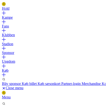
Hold
Kampe
Fans
Klubben
Stadion
Sponsor
Ungdom
Køb
Bliv sponsor
Køb billet
Køb sæsonkort
Partner-login
Merchandise
Ko
Close menu
Menu