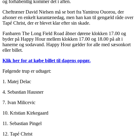
og forhåbentlig kommer det i aften.
Cheftræner David Nielsen må se bort fra Yamirou Ouorou, der
afsoner en enkelt karantænedag, men han kan til gengæld råde over
Tapé Christ, der er blevet klar efter sin skade.
Fanbaren The Long Field Road åbner dørene klokken 17.00 og
byder på Happy Hour mellem klokken 17.00 og 18.00 på alt i
hanerne og sodavand. Happy Hour gælder for alle med sæsonkort
eller billet.
Klik her for at købe billet til dagens opgør.
Følgende trup er udtaget:
1. Matej Delac
4. Sebastian Hausner
7. Ivan Milicevic
10. Kristian Kirkegaard
11. Sebastian Pingel
12. Tapé Christ