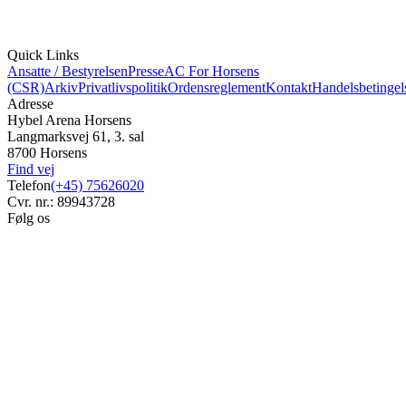
Quick Links
Ansatte / Bestyrelsen
Presse
AC For Horsens
(CSR)
Arkiv
Privatlivspolitik
Ordensreglement
Kontakt
Handelsbetingel
Adresse
Hybel Arena Horsens
Langmarksvej 61, 3. sal
8700 Horsens
Find vej
Telefon
(+45) 75626020
Cvr. nr.: 89943728
Følg os