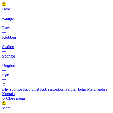
Hold
Kampe
Fans
Klubben
Stadion
Sponsor
Ungdom
Køb
Bliv sponsor
Køb billet
Køb sæsonkort
Partner-login
Merchandise
Kontakt
Close menu
Menu