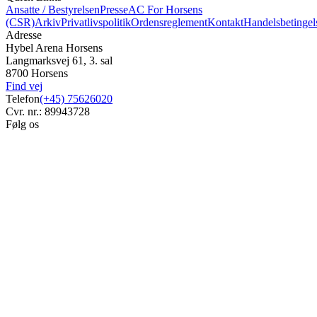
Ansatte / Bestyrelsen
Presse
AC For Horsens
(CSR)
Arkiv
Privatlivspolitik
Ordensreglement
Kontakt
Handelsbetingel
Adresse
Hybel Arena Horsens
Langmarksvej 61, 3. sal
8700 Horsens
Find vej
Telefon
(+45) 75626020
Cvr. nr.: 89943728
Følg os