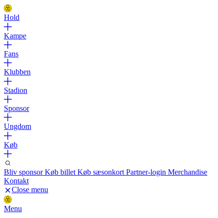
Hold
Kampe
Fans
Klubben
Stadion
Sponsor
Ungdom
Køb
Bliv sponsor
Køb billet
Køb sæsonkort
Partner-login
Merchandise
Kontakt
Close menu
Menu