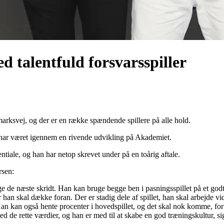
 talentfuld forsvarsspiller
rksvej, og der er en række spændende spillere på alle hold.
har været igennem en rivende udvikling på Akademiet.
tiale, og han har netop skrevet under på en toårig aftale.
rsen:
ge de næste skridt. Han kan bruge begge ben i pasningsspillet på et god
han skal dække foran. Der er stadig dele af spillet, han skal arbejde vid
 Han kan også hente procenter i hovedspillet, og det skal nok komme, for
de rette værdier, og han er med til at skabe en god træningskultur, si