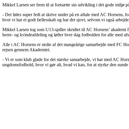
Mikkel Larsen ser frem til at fortsætte sin udvikling i det gode miljø 
- Det føles super fedt at skrive under på en aftale med AC Horsens, for 
hvor vi har et godt fællesskab og har det sjovt, selvom vi også arbejde
Mikkel Larsen tog som U13-spiller skridtet til AC Horsens’ akademi f
herre- og kvindeafdeling og løfter hver dag fodbolden for alle med a
Alle i AC Horsens er stolte af det mangeårige samarbejde med FC Hors
rejsen gennem Akademiet.
- Vi er som klub glade for det stærke samarbejde, vi har med AC Horse
ungdomsfodbold, hvor vi gør alt, hvad vi kan, for at styrke den sund