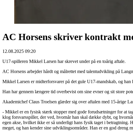
AC Horsens skriver kontrakt med
12.08.2025 09:20
U17-spilleren Mikkel Larsen har skrevet under på en toårig aftale.
AC Horsens arbejder hårdt og målrettet med talentudvikling på Langma
Mikkel Larsen er midterforsvarer på det gule U17-mandskab, og han 
Han har gennem længere tid overbevist om sine evner og sit store poten
Akademichef Claus Troelsen glæder sig over aftalen med 15-årige La
- Mikkel er en fysisk stærk stopper med gode forudsætninger for at ta
klog forsvarsspiller, der ved, hvornår han skal dække dybt, og hvornår 
egen akse, hvilket ikke er så underligt hans fysik taget i betragtning.
meget, og han kender sine udviklingsområder. Han er en god dreng med 