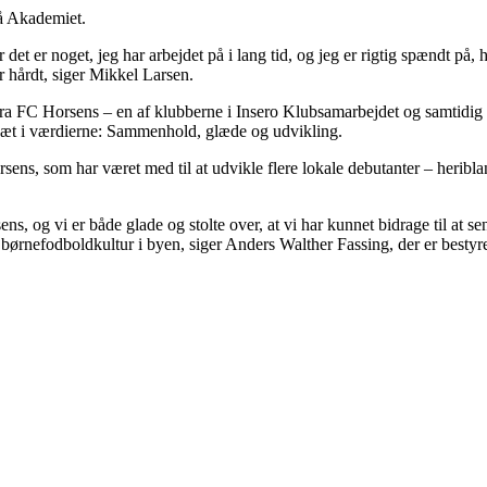
på Akademiet.
det er noget, jeg har arbejdet på i lang tid, og jeg er rigtig spændt på,
r hårdt, siger Mikkel Larsen.
ra FC Horsens – en af klubberne i Insero Klubsamarbejdet og samtidig 
fsæt i værdierne: Sammenhold, glæde og udvikling.
ens, som har været med til at udvikle flere lokale debutanter – herib
ns, og vi er både glade og stolte over, at vi har kunnet bidrage til at
e børnefodboldkultur i byen, siger Anders Walther Fassing, der er besty