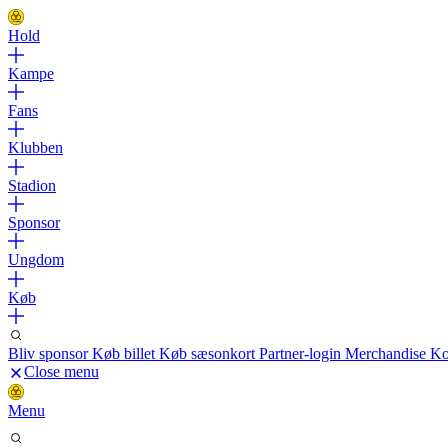
Hold
Kampe
Fans
Klubben
Stadion
Sponsor
Ungdom
Køb
Bliv sponsor
Køb billet
Køb sæsonkort
Partner-login
Merchandise
Ko
Close menu
Menu