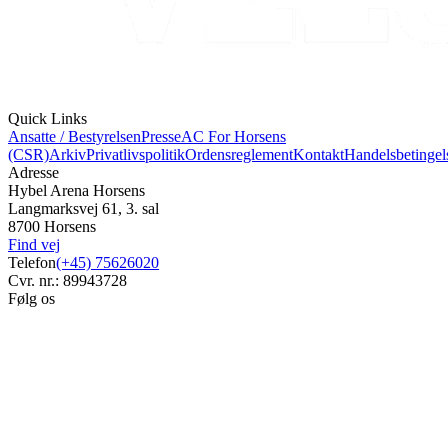
Quick Links
Ansatte / Bestyrelsen
Presse
AC For Horsens
(CSR)
Arkiv
Privatlivspolitik
Ordensreglement
Kontakt
Handelsbetingel
Adresse
Hybel Arena Horsens
Langmarksvej 61, 3. sal
8700 Horsens
Find vej
Telefon
(+45) 75626020
Cvr. nr.: 89943728
Følg os