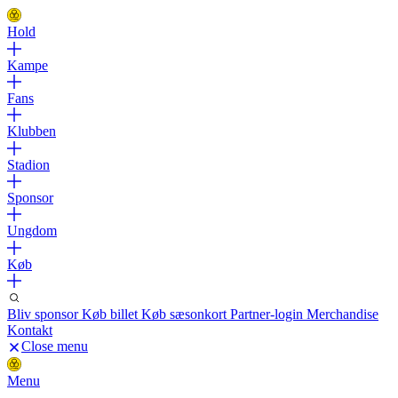
Hold
Kampe
Fans
Klubben
Stadion
Sponsor
Ungdom
Køb
Bliv sponsor
Køb billet
Køb sæsonkort
Partner-login
Merchandise
Kontakt
Close menu
Menu