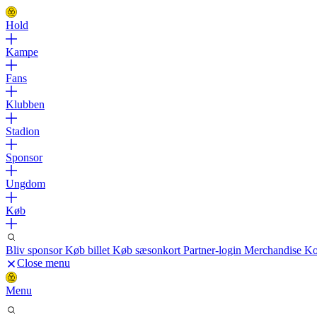
Hold
Kampe
Fans
Klubben
Stadion
Sponsor
Ungdom
Køb
Bliv sponsor
Køb billet
Køb sæsonkort
Partner-login
Merchandise
Ko
Close menu
Menu