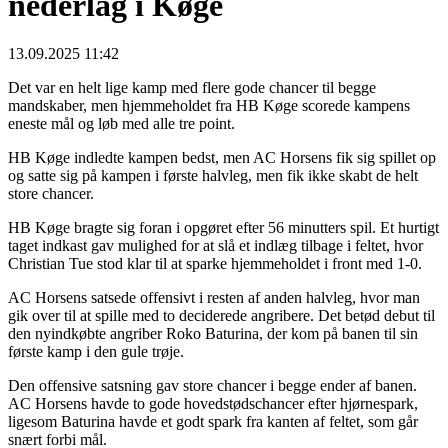
nederlag i Køge
13.09.2025 11:42
Det var en helt lige kamp med flere gode chancer til begge
mandskaber, men hjemmeholdet fra HB Køge scorede kampens
eneste mål og løb med alle tre point.
HB Køge indledte kampen bedst, men AC Horsens fik sig spillet op
og satte sig på kampen i første halvleg, men fik ikke skabt de helt
store chancer.
HB Køge bragte sig foran i opgøret efter 56 minutters spil. Et hurtigt
taget indkast gav mulighed for at slå et indlæg tilbage i feltet, hvor
Christian Tue stod klar til at sparke hjemmeholdet i front med 1-0.
AC Horsens satsede offensivt i resten af anden halvleg, hvor man
gik over til at spille med to deciderede angribere. Det betød debut til
den nyindkøbte angriber Roko Baturina, der kom på banen til sin
første kamp i den gule trøje.
Den offensive satsning gav store chancer i begge ender af banen.
AC Horsens havde to gode hovedstødschancer efter hjørnespark,
ligesom Baturina havde et godt spark fra kanten af feltet, som går
snært forbi mål.