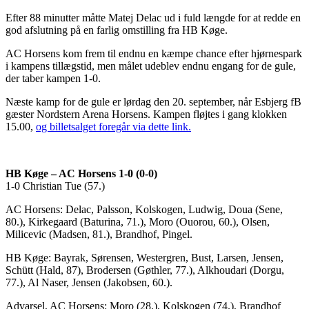
Efter 88 minutter måtte Matej Delac ud i fuld længde for at redde en
god afslutning på en farlig omstilling fra HB Køge.
AC Horsens kom frem til endnu en kæmpe chance efter hjørnespark
i kampens tillægstid, men målet udeblev endnu engang for de gule,
der taber kampen 1-0.
Næste kamp for de gule er lørdag den 20. september, når Esbjerg fB
gæster Nordstern Arena Horsens. Kampen fløjtes i gang klokken
15.00,
og billetsalget foregår via dette link.
HB Køge – AC Horsens 1-0 (0-0)
1-0 Christian Tue (57.)
AC Horsens: Delac, Palsson, Kolskogen, Ludwig, Doua (Sene,
80.), Kirkegaard (Baturina, 71.), Moro (Ouorou, 60.), Olsen,
Milicevic (Madsen, 81.), Brandhof, Pingel.
HB Køge: Bayrak, Sørensen, Westergren, Bust, Larsen, Jensen,
Schütt (Hald, 87), Brodersen (Gøthler, 77.), Alkhoudari (Dorgu,
77.), Al Naser, Jensen (Jakobsen, 60.).
Advarsel, AC Horsens: Moro (28.), Kolskogen (74.), Brandhof