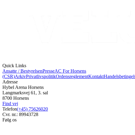
Quick Links
Ansatte / Bestyrelsen
Presse
AC For Horsens
(CSR)
Arkiv
Privatlivspolitik
Ordensreglement
Kontakt
Handelsbetingel
Adresse
Hybel Arena Horsens
Langmarksvej 61, 3. sal
8700 Horsens
Find vej
Telefon
(+45) 75626020
Cvr. nr.: 89943728
Følg os