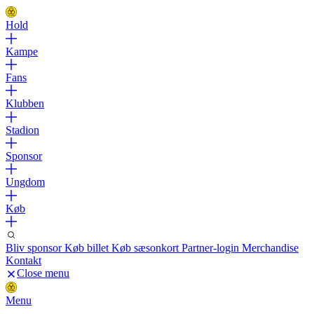
Hold
Kampe
Fans
Klubben
Stadion
Sponsor
Ungdom
Køb
Bliv sponsor
Køb billet
Køb sæsonkort
Partner-login
Merchandise
Kontakt
Close menu
Menu