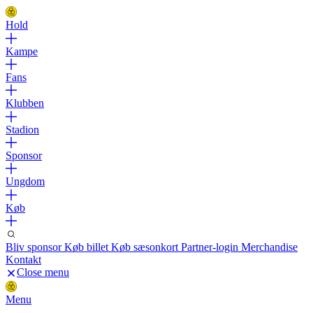
Hold
Kampe
Fans
Klubben
Stadion
Sponsor
Ungdom
Køb
Bliv sponsor
Køb billet
Køb sæsonkort
Partner-login
Merchandise
Kontakt
Close menu
Menu