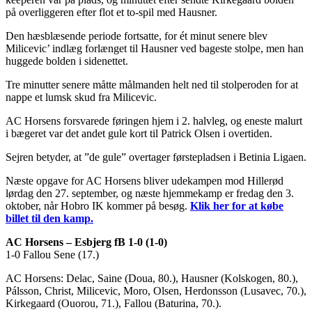
på overliggeren efter flot et to-spil med Hausner.
Den hæsblæsende periode fortsatte, for ét minut senere blev
Milicevic’ indlæg forlænget til Hausner ved bageste stolpe, men han
huggede bolden i sidenettet.
Tre minutter senere måtte målmanden helt ned til stolperoden for at
nappe et lumsk skud fra Milicevic.
AC Horsens forsvarede føringen hjem i 2. halvleg, og eneste malurt
i bægeret var det andet gule kort til Patrick Olsen i overtiden.
Sejren betyder, at ”de gule” overtager førstepladsen i Betinia Ligaen.
Næste opgave for AC Horsens bliver udekampen mod Hillerød
lørdag den 27. september, og næste hjemmekamp er fredag den 3.
oktober, når Hobro IK kommer på besøg.
Klik her for at købe
billet til den kamp.
AC Horsens – Esbjerg fB 1-0 (1-0)
1-0 Fallou Sene (17.)
AC Horsens: Delac, Saine (Doua, 80.), Hausner (Kolskogen, 80.),
Pálsson, Christ, Milicevic, Moro, Olsen, Herdonsson (Lusavec, 70.),
Kirkegaard (Ouorou, 71.), Fallou (Baturina, 70.).