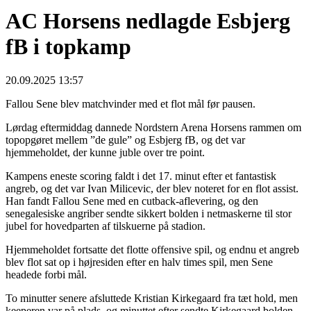
AC Horsens nedlagde Esbjerg
fB i topkamp
20.09.2025 13:57
Fallou Sene blev matchvinder med et flot mål før pausen.
Lørdag eftermiddag dannede Nordstern Arena Horsens rammen om
topopgøret mellem ”de gule” og Esbjerg fB, og det var
hjemmeholdet, der kunne juble over tre point.
Kampens eneste scoring faldt i det 17. minut efter et fantastisk
angreb, og det var Ivan Milicevic, der blev noteret for en flot assist.
Han fandt Fallou Sene med en cutback-aflevering, og den
senegalesiske angriber sendte sikkert bolden i netmaskerne til stor
jubel for hovedparten af tilskuerne på stadion.
Hjemmeholdet fortsatte det flotte offensive spil, og endnu et angreb
blev flot sat op i højresiden efter en halv times spil, men Sene
headede forbi mål.
To minutter senere afsluttede Kristian Kirkegaard fra tæt hold, men
keeperen var på plads, og minuttet efter sendte Kirkegaard bolden