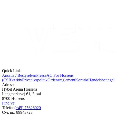
Quick Links
Ansatte / Bestyrelsen
Presse
AC For Horsens
(CSR)
Arkiv
Privatlivspolitik
Ordensreglement
Kontakt
Handelsbetingel
Adresse
Hybel Arena Horsens
Langmarksvej 61, 3. sal
8700 Horsens
Find vej
Telefon
(+45) 75626020
Cvr. nr.: 89943728