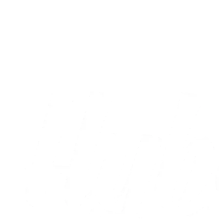
Træningskamp
AC Horsens sejrede i testkamp
03.08.2026
Alle nyheder