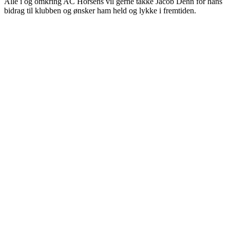
Alle i og omkring AC Horsens vil gerne takke Jacob Dehn for hans
bidrag til klubben og ønsker ham held og lykke i fremtiden.