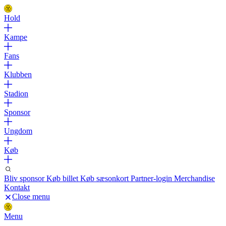
Hold
Kampe
Fans
Klubben
Stadion
Sponsor
Ungdom
Køb
Bliv sponsor
Køb billet
Køb sæsonkort
Partner-login
Merchandise
Kontakt
Close menu
Menu