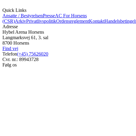
Quick Links
Ansatte / Bestyrelsen
Presse
AC For Horsens
(CSR)
Arkiv
Privatlivspolitik
Ordensreglement
Kontakt
Handelsbetingel
Adresse
Hybel Arena Horsens
Langmarksvej 61, 3. sal
8700 Horsens
Find vej
Telefon
(+45) 75626020
Cvr. nr.: 89943728
Følg os