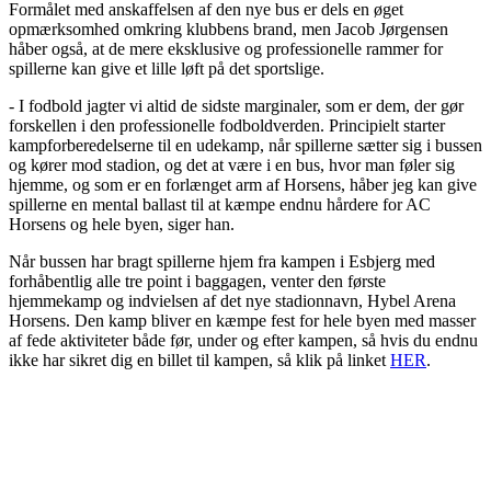
Formålet med anskaffelsen af den nye bus er dels en øget
opmærksomhed omkring klubbens brand, men Jacob Jørgensen
håber også, at de mere eksklusive og professionelle rammer for
spillerne kan give et lille løft på det sportslige.
- I fodbold jagter vi altid de sidste marginaler, som er dem, der gør
forskellen i den professionelle fodboldverden. Principielt starter
kampforberedelserne til en udekamp, når spillerne sætter sig i bussen
og kører mod stadion, og det at være i en bus, hvor man føler sig
hjemme, og som er en forlænget arm af Horsens, håber jeg kan give
spillerne en mental ballast til at kæmpe endnu hårdere for AC
Horsens og hele byen, siger han.
Når bussen har bragt spillerne hjem fra kampen i Esbjerg med
forhåbentlig alle tre point i baggagen, venter den første
hjemmekamp og indvielsen af det nye stadionnavn, Hybel Arena
Horsens. Den kamp bliver en kæmpe fest for hele byen med masser
af fede aktiviteter både før, under og efter kampen, så hvis du endnu
ikke har sikret dig en billet til kampen, så klik på linket
HER
.
Se flere billeder af den nye bus her: