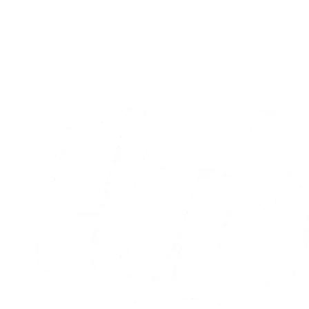
Sæt X i kalenderen: Runde otte og ni er
nu fastlagt
05.08.2026
Alle nyheder