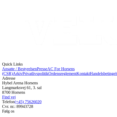
Quick Links
Ansatte / Bestyrelsen
Presse
AC For Horsens
(CSR)
Arkiv
Privatlivspolitik
Ordensreglement
Kontakt
Handelsbetingel
Adresse
Hybel Arena Horsens
Langmarksvej 61, 3. sal
8700 Horsens
Find vej
Telefon
(+45) 75626020
Cvr. nr.: 89943728
Følg os