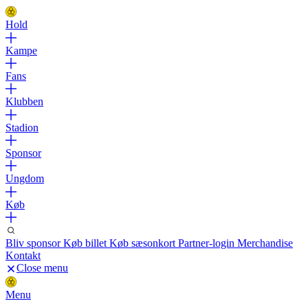
Hold
Kampe
Fans
Klubben
Stadion
Sponsor
Ungdom
Køb
Bliv sponsor
Køb billet
Køb sæsonkort
Partner-login
Merchandise
Kontakt
Close menu
Menu