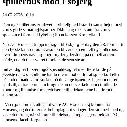
spillerbus mod Esbjerg
24.02.2026 10:14
Den nye spillerbus er blevet til virkelighed i stærkt samarbejde med
vores gode samarbejdspartner Dkbus og med støtte fra vores
sponsorer i form af Hybel og Sparekassen Kronjylland.
Når AC Horsens-truppen drager til Esbjerg lørdag den 28. februar til
den første kamp i forårssæsonen bliver det i en helt ny spillerbus,
hvor klubbens navn og logo pryder ydersiden på en helt anden
måde, end det har været tilfældet de seneste år.
Indvendigt er bussen også specialdesignet med flere borde på
øverste dæk, så spillerne har bedre mulighed for at spille kort eller
på anden måde være sociale på de lange køreture, ligesom der er
plads til, at trænerne kan bruge det nederste dæk som et rullende
kontor og finpudse forberedelserne til udekampene helt frem til
ankomsten.
- Vi er jo enormt stolte af at være AC Horsens og komme fra
Horsens, og derfor er det helt oplagt, at vi tager den stolthed med og
viser den frem, når vi kører til udebanekampe, siger direktør i AC
Horsens, Jacob Jørgensen.