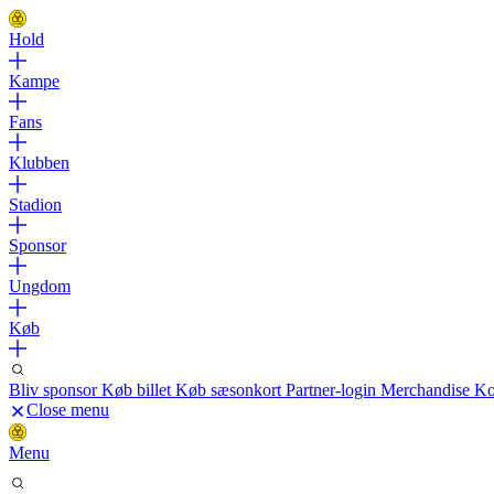
Hold
Kampe
Fans
Klubben
Stadion
Sponsor
Ungdom
Køb
Bliv sponsor
Køb billet
Køb sæsonkort
Partner-login
Merchandise
Ko
Close menu
Menu