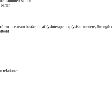
med sundheds­staben
 parter
ormance-team bestående af fysioterapeuter, fysiske trænere, Strength 
fodbold
 relationer.