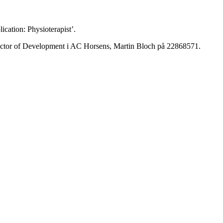
cation: Physioterapist’.
irector of Develop­ment i AC Horsens, Martin Bloch på 22868571.