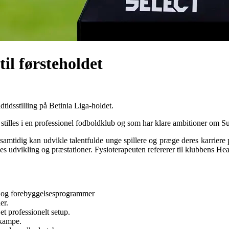
il førsteholdet
dtidsstilling på Betinia Liga-holdet.
der stilles i en professionel fodboldklub og som har klare ambitioner om 
 samtidig kan udvikle talentfulde unge spillere og præge deres karriere p
rnes udvikling og præstationer. Fysioterapeuten refererer til klubbens H
 og forebyggelses­programmer
er.
t professionelt setup.
ekampe.