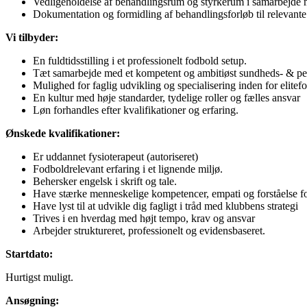
Vedligeholdelse af behandlingsrum og styrkerum i samarbejde 
Dokumentation og formidling af behandlingsforløb til relevante
Vi tilbyder:
En fuldtidsstilling i et professionelt fodbold setup.
Tæt samarbejde med et kompetent og ambitiøst sundheds- & perf
Mulighed for faglig udvikling og specialisering inden for elite
En kultur med høje standarder, tydelige roller og fælles ansvar
Løn forhandles efter kvalifikationer og erfaring.
Ønskede kvalifikationer:
Er uddannet fysioterapeut (autoriseret)
Fodboldrelevant erfaring i et lignende miljø.
Behersker engelsk i skrift og tale.
Have stærke menneskelige kompetencer, empati og forståelse for
Have lyst til at udvikle dig fagligt i tråd med klubbens strategi
Trives i en hverdag med højt tempo, krav og ansvar
Arbejder struktureret, professionelt og evidensbaseret.
Startdato:
Hurtigst muligt.
Ansøgning: