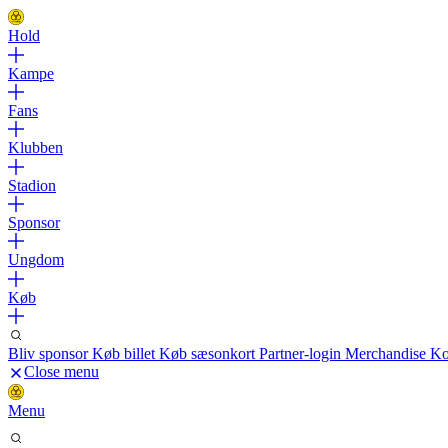
Hold
Kampe
Fans
Klubben
Stadion
Sponsor
Ungdom
Køb
Bliv sponsor
Køb billet
Køb sæsonkort
Partner-login
Merchandise
Ko
Close menu
Menu