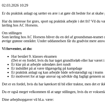
02.03.2026 10:29
Er du praktisk anlagt og sætter en ære i at gøre dit bedste for at s
Har du interesse for græs, sport og praktisk arbejde i det fri? Vil d
lærling hos AC Horsens.
Om stillingen
Som lærling hos AC Horsens bliver du en del af groundsman-teamet o
øvrige grønne områder. Under uddannelsen får du gradvist mere ansva
Vi forventer, at du:
Har bestået 9. klasses eksamen
(Det er en fordel, hvis du har taget grundforløb eller har været
Er klar på at arbejde udendørs året rundt
Er indstillet på at være tilgængelig på kampdage
Er praktisk anlagt og kan arbejde både selvstændigt og i teams
Er motiveret for at tage ansvar og udvikle dig fagligt gennem u
Det er en fordel, hvis du har kørekort til bil eller traktor, men det er ik
Du er også meget velkommen til at søge stillingen, hvis du er voksenl
Dine arbejdsopgaver vil bl.a. være: