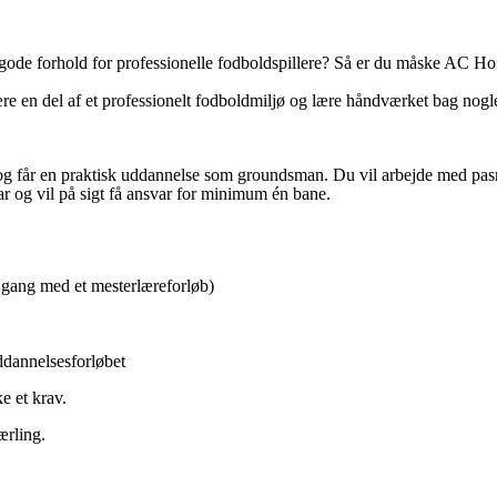
kabe gode forhold for professionelle fodboldspillere? Så er du måske A
u være en del af et professionelt fodboldmiljø og lære håndværket bag n
g får en praktisk uddannelse som groundsman. Du vil arbejde med pasn
r og vil på sigt få ansvar for minimum én bane.
 i gang med et mesterlæreforløb)
ddannelsesforløbet
ke et krav.
ærling.