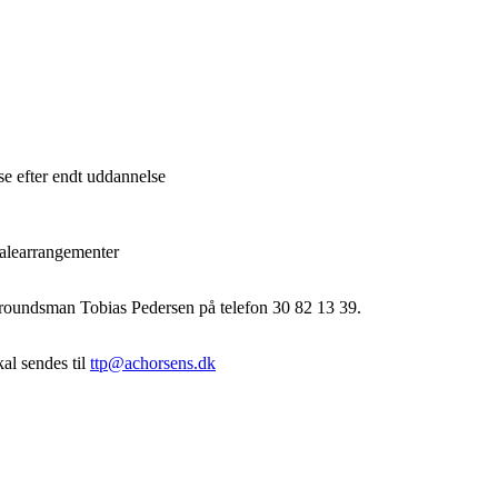
e efter endt uddannelse
nalearrangementer
 groundsman Tobias Pedersen på telefon 30 82 13 39.
al sendes til
ttp@achorsens.dk