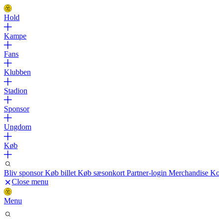
Hold
Kampe
Fans
Klubben
Stadion
Sponsor
Ungdom
Køb
Bliv sponsor
Køb billet
Køb sæsonkort
Partner-login
Merchandise
Ko
Close menu
Menu