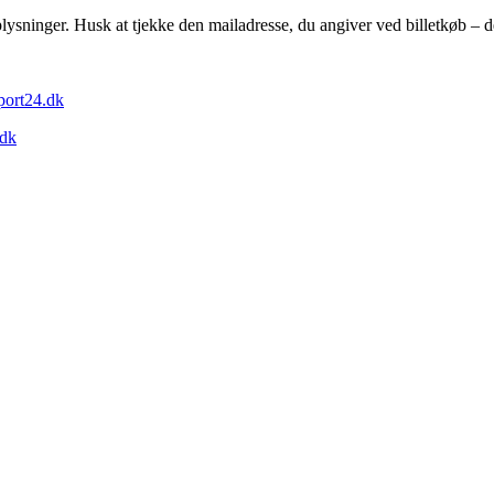
sninger. Husk at tjekke den mailadresse, du angiver ved billetkøb – det
port24.dk
.dk