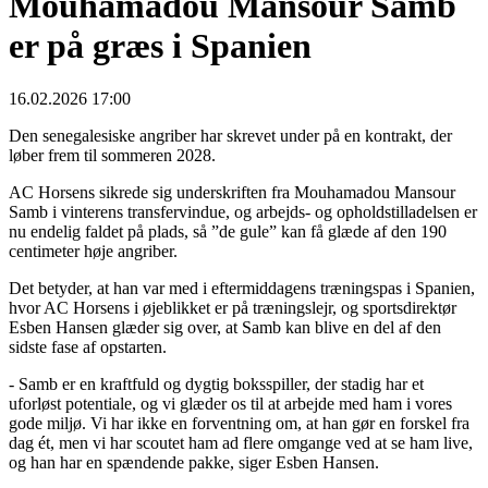
Mouhamadou Mansour Samb
er på græs i Spanien
16.02.2026 17:00
Den senegalesiske angriber har skrevet under på en kontrakt, der
løber frem til sommeren 2028.
AC Horsens sikrede sig underskriften fra Mouhamadou Mansour
Samb i vinterens transfervindue, og arbejds- og opholdstilladelsen er
nu endelig faldet på plads, så ”de gule” kan få glæde af den 190
centimeter høje angriber.
Det betyder, at han var med i eftermiddagens træningspas i Spanien,
hvor AC Horsens i øjeblikket er på træningslejr, og sportsdirektør
Esben Hansen glæder sig over, at Samb kan blive en del af den
sidste fase af opstarten.
- Samb er en kraftfuld og dygtig boksspiller, der stadig har et
uforløst potentiale, og vi glæder os til at arbejde med ham i vores
gode miljø. Vi har ikke en forventning om, at han gør en forskel fra
dag ét, men vi har scoutet ham ad flere omgange ved at se ham live,
og han har en spændende pakke, siger Esben Hansen.