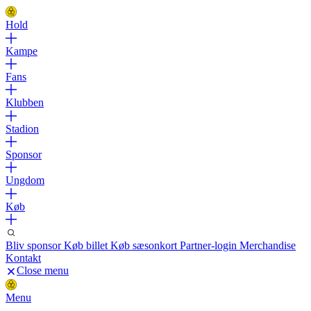
Hold
Kampe
Fans
Klubben
Stadion
Sponsor
Ungdom
Køb
Bliv sponsor
Køb billet
Køb sæsonkort
Partner-login
Merchandise
Kontakt
Close menu
Menu