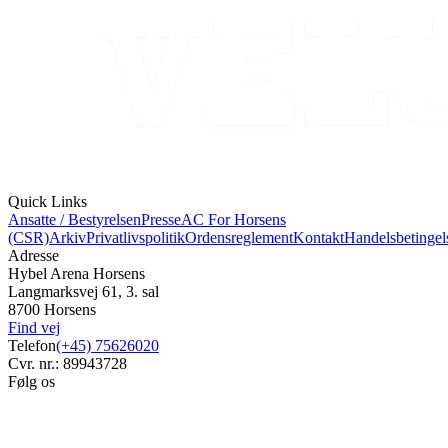
Quick Links
Ansatte / Bestyrelsen
Presse
AC For Horsens
(CSR)
Arkiv
Privatlivspolitik
Ordensreglement
Kontakt
Handelsbetingel
Adresse
Hybel Arena Horsens
Langmarksvej 61, 3. sal
8700 Horsens
Find vej
Telefon
(+45) 75626020
Cvr. nr.: 89943728
Følg os