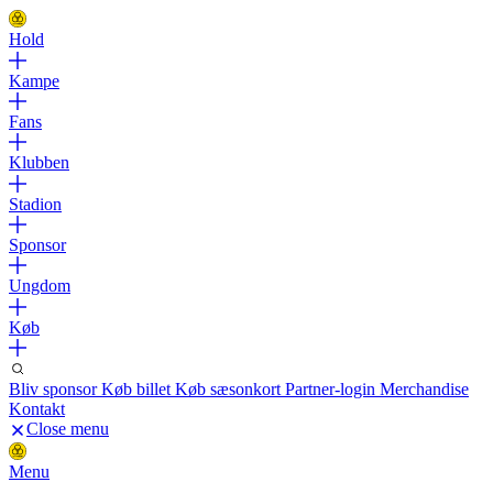
Hold
Kampe
Fans
Klubben
Stadion
Sponsor
Ungdom
Køb
Bliv sponsor
Køb billet
Køb sæsonkort
Partner-login
Merchandise
Kontakt
Close menu
Menu