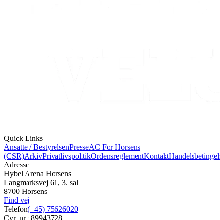
Quick Links
Ansatte / Bestyrelsen
Presse
AC For Horsens
(CSR)
Arkiv
Privatlivspolitik
Ordensreglement
Kontakt
Handelsbetingel
Adresse
Hybel Arena Horsens
Langmarksvej 61, 3. sal
8700 Horsens
Find vej
Telefon
(+45) 75626020
Cvr. nr.: 89943728