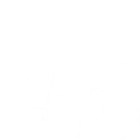
Fans
Ses vi til søndagsbrag på Hybel Arena
Horsens?
06.08.2026
Alle nyheder