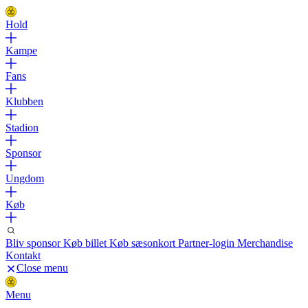
Hold
Kampe
Fans
Klubben
Stadion
Sponsor
Ungdom
Køb
Bliv sponsor
Køb billet
Køb sæsonkort
Partner-login
Merchandise
Kontakt
Close menu
Menu