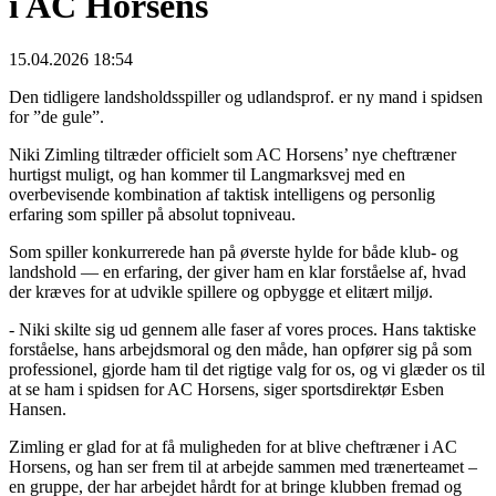
i AC Horsens
15.04.2026 18:54
Den tidligere landsholdsspiller og udlandsprof. er ny mand i spidsen
for ”de gule”.
Niki Zimling tiltræder officielt som AC Horsens’ nye cheftræner
hurtigst muligt, og han kommer til Langmarksvej med en
overbevisende kombination af taktisk intelligens og personlig
erfaring som spiller på absolut topniveau.
Som spiller konkurrerede han på øverste hylde for både klub- og
landshold — en erfaring, der giver ham en klar forståelse af, hvad
der kræves for at udvikle spillere og opbygge et elitært miljø.
- Niki skilte sig ud gennem alle faser af vores proces. Hans taktiske
forståelse, hans arbejdsmoral og den måde, han opfører sig på som
professionel, gjorde ham til det rigtige valg for os, og vi glæder os til
at se ham i spidsen for AC Horsens, siger sportsdirektør Esben
Hansen.
Zimling er glad for at få muligheden for at blive cheftræner i AC
Horsens, og han ser frem til at arbejde sammen med trænerteamet –
en gruppe, der har arbejdet hårdt for at bringe klubben fremad og