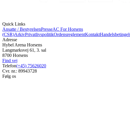
Quick Links
Ansatte / Bestyrelsen
Presse
AC For Horsens
(CSR)
Arkiv
Privatlivspolitik
Ordensreglement
Kontakt
Handelsbetingel
Adresse
Hybel Arena Horsens
Langmarksvej 61, 3. sal
8700 Horsens
Find vej
Telefon
(+45) 75626020
Cvr. nr.: 89943728
Følg os