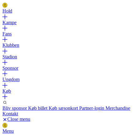
Hold
Kampe
Fans
Klubben
Stadion
Sponsor
Ungdom
Køb
Bliv sponsor
Køb billet
Køb sæsonkort
Partner-login
Merchandise
Kontakt
Close menu
Menu