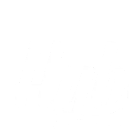
Ehibhatiomhans debutmål var ikke nok
til point
02.08.2026
Alle nyheder