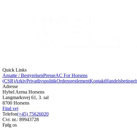
Quick Links
Ansatte / Bestyrelsen
Presse
AC For Horsens
(CSR)
Arkiv
Privatlivspolitik
Ordensreglement
Kontakt
Handelsbetingel
Adresse
Hybel Arena Horsens
Langmarksvej 61, 3. sal
8700 Horsens
Find vej
Telefon
(+45) 75626020
Cvr. nr.: 89943728
Følg os