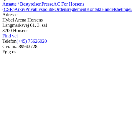
Ansatte / Bestyrelsen
Presse
AC For Horsens
(CSR)
Arkiv
Privatlivspolitik
Ordensreglement
Kontakt
Handelsbetingel
Adresse
Hybel Arena Horsens
Langmarksvej 61, 3. sal
8700 Horsens
Find vej
Telefon
(+45) 75626020
Cvr. nr.: 89943728
Følg os