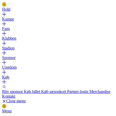
Hold
Kampe
Fans
Klubben
Stadion
Sponsor
Ungdom
Køb
Bliv sponsor
Køb billet
Køb sæsonkort
Partner-login
Merchandise
Kontakt
Close menu
Menu