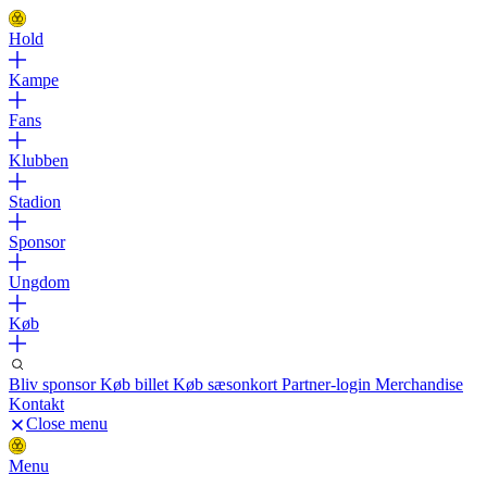
Hold
Kampe
Fans
Klubben
Stadion
Sponsor
Ungdom
Køb
Bliv sponsor
Køb billet
Køb sæsonkort
Partner-login
Merchandise
Kontakt
Close menu
Menu