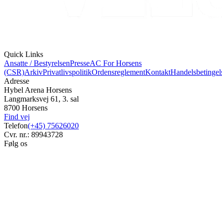
Quick Links
Ansatte / Bestyrelsen
Presse
AC For Horsens
(CSR)
Arkiv
Privatlivspolitik
Ordensreglement
Kontakt
Handelsbetingel
Adresse
Hybel Arena Horsens
Langmarksvej 61, 3. sal
8700 Horsens
Find vej
Telefon
(+45) 75626020
Cvr. nr.: 89943728
Følg os