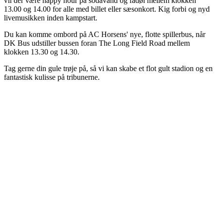
vil der være happy hour på sodavand og fadøl mellem klokken
13.00 og 14.00 for alle med billet eller sæsonkort. Kig forbi og nyd
livemusikken inden kampstart.
Du kan komme ombord på AC Horsens' nye, flotte spillerbus, når
DK Bus udstiller bussen foran The Long Field Road mellem
klokken 13.30 og 14.30.
Tag gerne din gule trøje på, så vi kan skabe et flot gult stadion og en
fantastisk kulisse på tribunerne.