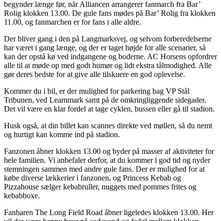
begynder længe før, når Alliancen arrangerer fanmarch fra Bar’
Rolig klokken 13.00. De gule fans mødes på Bar’ Rolig fra klokken
11.00, og fanmarchen er for fans i alle aldre.
Der bliver gang i den på Langmarksvej, og selvom forberedelserne
har været i gang længe, og der er taget højde for alle scenarier, så
kan der opstå kø ved indgangene og boderne. AC Horsens opfordrer
alle til at møde op med godt humør og lidt ekstra tålmodighed. Alle
gør deres bedste for at give alle tilskuere en god oplevelse.
Kommer du i bil, er der mulighed for parkering bag VP Stål
Tribunen, ved Learnmark samt på de omkringliggende sidegader.
Det vil være en klar fordel at tage cyklen, bussen eller gå til stadion.
Husk også, at din billet kan scannes direkte ved møllen, så du nemt
og hurtigt kan komme ind på stadion.
Fanzonen åbner klokken 13.00 og byder på masser af aktiviteter for
hele familien. Vi anbefaler derfor, at du kommer i god tid og nyder
stemningen sammen med andre gule fans. Der er mulighed for at
købe diverse lækkerier i fanzonen, og Princess Kebab og
Pizzahouse sælger kebabruller, nuggets med pommes frites og
kebabboxe.
Fanbaren The Long Field Road åbner ligeledes klokken 13.00. Her