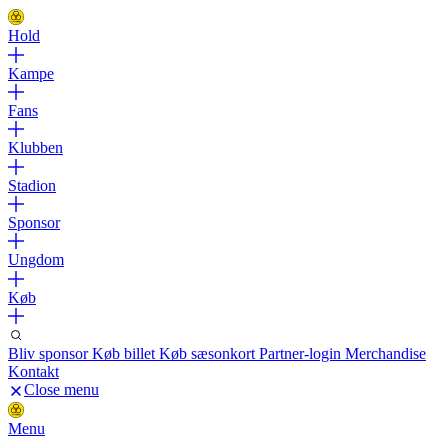
Hold
Kampe
Fans
Klubben
Stadion
Sponsor
Ungdom
Køb
Bliv sponsor
Køb billet
Køb sæsonkort
Partner-login
Merchandise
Kontakt
Close menu
Menu