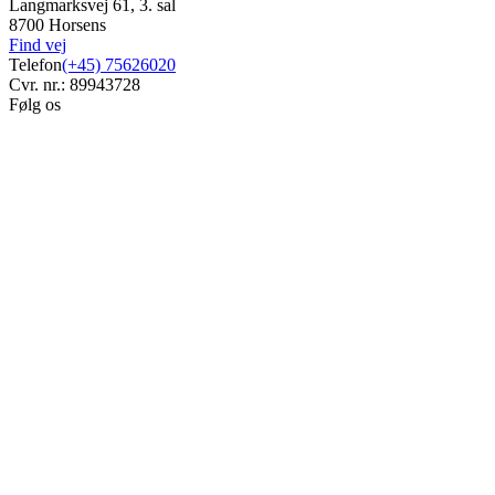
Langmarksvej 61, 3. sal
8700 Horsens
Find vej
Telefon
(+45) 75626020
Cvr. nr.: 89943728
Følg os