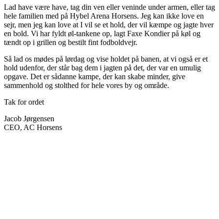
Lad have være have, tag din ven eller veninde under armen, eller tag
hele familien med på Hybel Arena Horsens. Jeg kan ikke love en
sejr, men jeg kan love at I vil se et hold, der vil kæmpe og jagte hver
en bold. Vi har fyldt øl-tankene op, lagt Faxe Kondier på køl og
tændt op i grillen og bestilt fint fodboldvejr.
Så lad os mødes på lørdag og vise holdet på banen, at vi også er et
hold udenfor, der står bag dem i jagten på det, der var en umulig
opgave. Det er sådanne kampe, der kan skabe minder, give
sammenhold og stolthed for hele vores by og område.
Tak for ordet
Jacob Jørgensen
CEO, AC Horsens