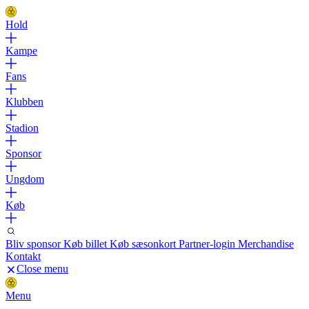
Hold
Kampe
Fans
Klubben
Stadion
Sponsor
Ungdom
Køb
Bliv sponsor
Køb billet
Køb sæsonkort
Partner-login
Merchandise
Kontakt
Close menu
Menu