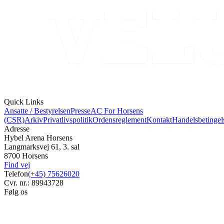
Quick Links
Ansatte / Bestyrelsen
Presse
AC For Horsens
(CSR)
Arkiv
Privatlivspolitik
Ordensreglement
Kontakt
Handelsbetingel
Adresse
Hybel Arena Horsens
Langmarksvej 61, 3. sal
8700 Horsens
Find vej
Telefon
(+45) 75626020
Cvr. nr.: 89943728
Følg os