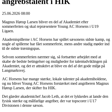
angrebstalent i HIK
25.06.2026 08:00
Magnus Hørup Larsen bliver en del af Akademiet efter
sommerferien og skal repræsentere Young AC Horsens i U19
Ligaen.
Akademispillerne i AC Horsens har spillet sæsonens sidste kamp, og
nogle af spillerne har fået sommerferie, mens andre stadig møder ind
til de sidste træningspas.
Selvom sommerferien nærmer sig, så fortsætter arbejdet med at
skabe de bedste betingelser og muligheder for talentudviklingen på
Akademiet, og det er attraktivt at blive en del af det gode miljø på
Langmarksvej.
AC Horsens har mange stærke, lokale talenter på akademiholdene,
og nu bliver Young AC Horsens forstærket med angriberen Magnus
Hørup Larsen, der skifter fra HIK.
Det glæder akademichef Jacob Leth, at det er lykkedes at lande den
fysisk stærke og målfarlige angriber, der var topscorer i U17
Divisionen i denne sæson.