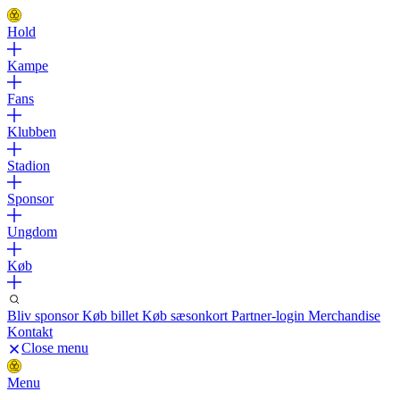
Hold
Kampe
Fans
Klubben
Stadion
Sponsor
Ungdom
Køb
Bliv sponsor
Køb billet
Køb sæsonkort
Partner-login
Merchandise
Kontakt
Close menu
Menu