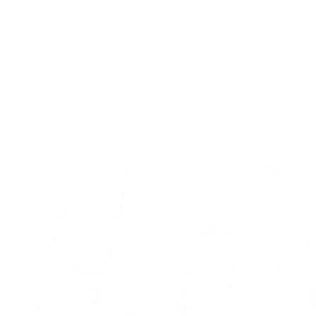
Kampreferat
Ehibhatiomhans debutmål var ikke nok
til point
02.08.2026
Alle nyheder