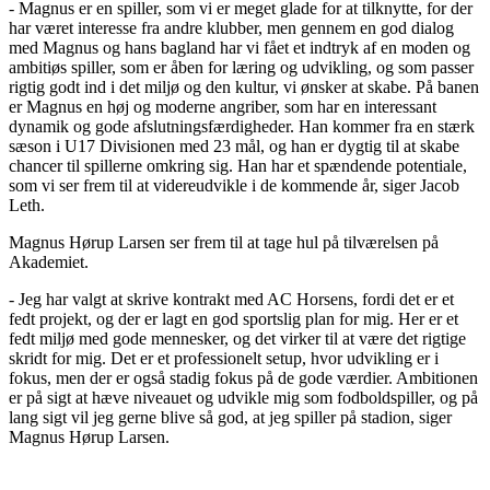
- Magnus er en spiller, som vi er meget glade for at tilknytte, for der
har været interesse fra andre klubber, men gennem en god dialog
med Magnus og hans bagland har vi fået et indtryk af en moden og
ambitiøs spiller, som er åben for læring og udvikling, og som passer
rigtig godt ind i det miljø og den kultur, vi ønsker at skabe. På banen
er Magnus en høj og moderne angriber, som har en interessant
dynamik og gode afslutningsfærdigheder. Han kommer fra en stærk
sæson i U17 Divisionen med 23 mål, og han er dygtig til at skabe
chancer til spillerne omkring sig. Han har et spændende potentiale,
som vi ser frem til at videreudvikle i de kommende år, siger Jacob
Leth.
Magnus Hørup Larsen ser frem til at tage hul på tilværelsen på
Akademiet.
- Jeg har valgt at skrive kontrakt med AC Horsens, fordi det er et
fedt projekt, og der er lagt en god sportslig plan for mig. Her er et
fedt miljø med gode mennesker, og det virker til at være det rigtige
skridt for mig. Det er et professionelt setup, hvor udvikling er i
fokus, men der er også stadig fokus på de gode værdier. Ambitionen
er på sigt at hæve niveauet og udvikle mig som fodboldspiller, og på
lang sigt vil jeg gerne blive så god, at jeg spiller på stadion, siger
Magnus Hørup Larsen.