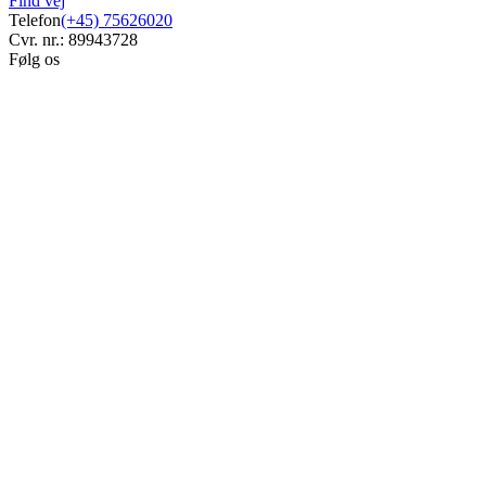
Find vej
Telefon
(+45) 75626020
Cvr. nr.: 89943728
Følg os