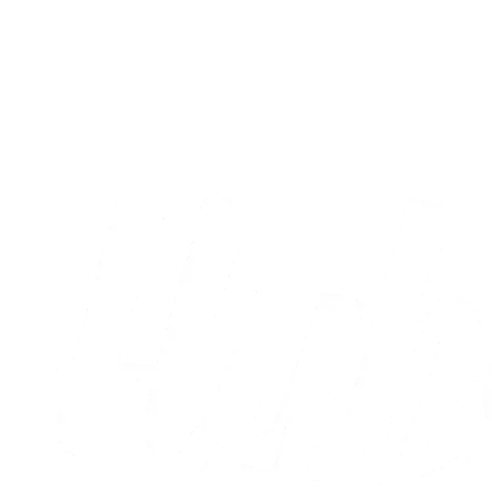
A-truppen
Sæt X i kalenderen: Runde otte og ni er
nu fastlagt
05.08.2026
Alle nyheder