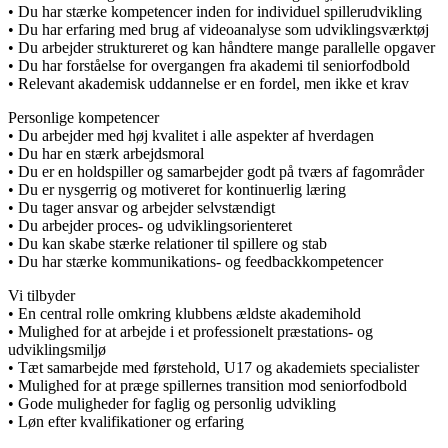
• Du har stærke kompetencer inden for individuel spillerudvikling
• Du har erfaring med brug af videoanalyse som udviklingsværktøj
• Du arbejder struktureret og kan håndtere mange parallelle opgaver
• Du har forståelse for overgangen fra akademi til seniorfodbold
• Relevant akademisk uddannelse er en fordel, men ikke et krav
Personlige kompetencer
• Du arbejder med høj kvalitet i alle aspekter af hverdagen
• Du har en stærk arbejdsmoral
• Du er en holdspiller og samarbejder godt på tværs af fagområder
• Du er nysgerrig og motiveret for kontinuerlig læring
• Du tager ansvar og arbejder selvstændigt
• Du arbejder proces- og udviklingsorienteret
• Du kan skabe stærke relationer til spillere og stab
• Du har stærke kommunikations- og feedbackkompetencer
Vi tilbyder
• En central rolle omkring klubbens ældste akademihold
• Mulighed for at arbejde i et professionelt præstations- og
udviklingsmiljø
• Tæt samarbejde med førstehold, U17 og akademiets specialister
• Mulighed for at præge spillernes transition mod seniorfodbold
• Gode muligheder for faglig og personlig udvikling
• Løn efter kvalifikationer og erfaring