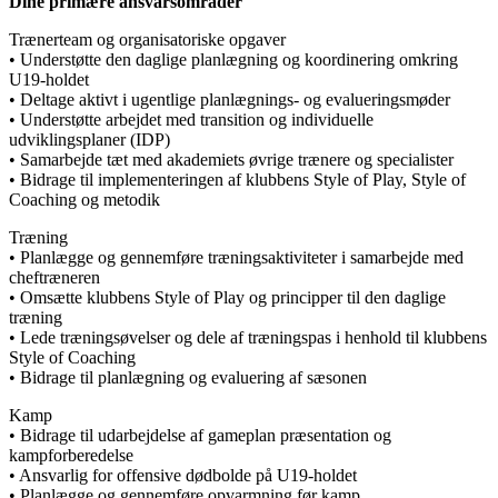
Dine primære ansvarsområder
Trænerteam og organisatoriske opgaver
• Understøtte den daglige planlægning og koordinering omkring
U19-holdet
• Deltage aktivt i ugentlige planlægnings- og evalueringsmøder
• Understøtte arbejdet med transition og individuelle
udviklingsplaner (IDP)
• Samarbejde tæt med akademiets øvrige trænere og specialister
• Bidrage til implementeringen af klubbens Style of Play, Style of
Coaching og metodik
Træning
• Planlægge og gennemføre træningsaktiviteter i samarbejde med
cheftræneren
• Omsætte klubbens Style of Play og principper til den daglige
træning
• Lede træningsøvelser og dele af træningspas i henhold til klubbens
Style of Coaching
• Bidrage til planlægning og evaluering af sæsonen
Kamp
• Bidrage til udarbejdelse af gameplan præsentation og
kampforberedelse
• Ansvarlig for offensive dødbolde på U19-holdet
• Planlægge og gennemføre opvarmning før kamp