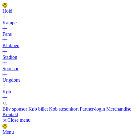
Hold
Kampe
Fans
Klubben
Stadion
Sponsor
Ungdom
Køb
Bliv sponsor
Køb billet
Køb sæsonkort
Partner-login
Merchandise
Kontakt
Close menu
Menu