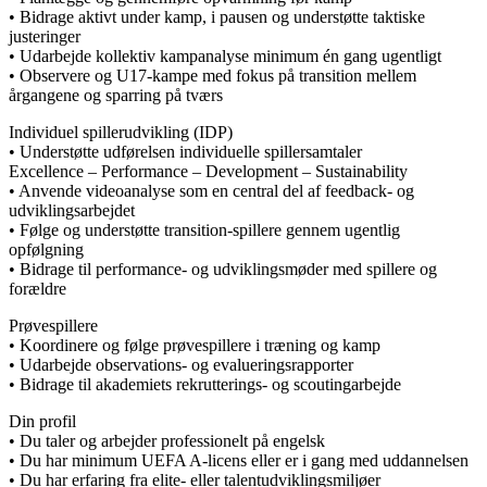
• Bidrage aktivt under kamp, i pausen og understøtte taktiske
justeringer
• Udarbejde kollektiv kampanalyse minimum én gang ugentligt
• Observere og U17-kampe med fokus på transition mellem
årgangene og sparring på tværs
Individuel spillerudvikling (IDP)
• Understøtte udførelsen individuelle spillersamtaler
Excellence – Performance – Development – Sustainability
• Anvende videoanalyse som en central del af feedback- og
udviklingsarbejdet
• Følge og understøtte transition-spillere gennem ugentlig
opfølgning
• Bidrage til performance- og udviklingsmøder med spillere og
forældre
Prøvespillere
• Koordinere og følge prøvespillere i træning og kamp
• Udarbejde observations- og evalueringsrapporter
• Bidrage til akademiets rekrutterings- og scoutingarbejde
Din profil
• Du taler og arbejder professionelt på engelsk
• Du har minimum UEFA A-licens eller er i gang med uddannelsen
• Du har erfaring fra elite- eller talentudviklingsmiljøer