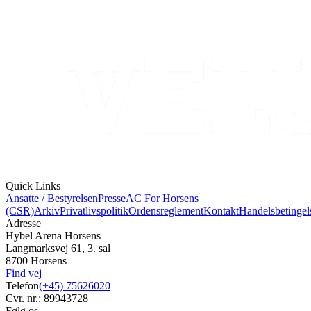
Quick Links
Ansatte / Bestyrelsen
Presse
AC For Horsens
(CSR)
Arkiv
Privatlivspolitik
Ordensreglement
Kontakt
Handelsbetingel
Adresse
Hybel Arena Horsens
Langmarksvej 61, 3. sal
8700 Horsens
Find vej
Telefon
(+45) 75626020
Cvr. nr.: 89943728
Følg os