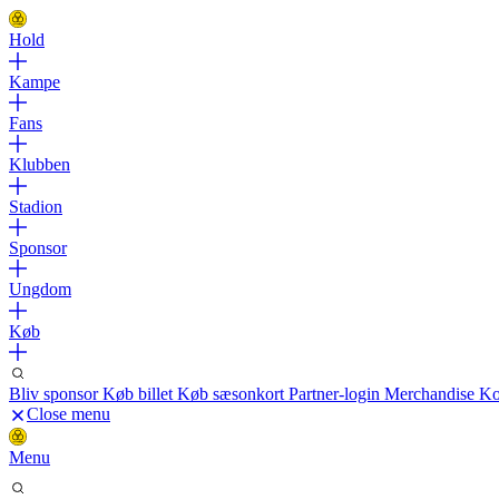
Hold
Kampe
Fans
Klubben
Stadion
Sponsor
Ungdom
Køb
Bliv sponsor
Køb billet
Køb sæsonkort
Partner-login
Merchandise
Ko
Close menu
Menu